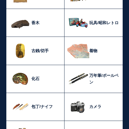
香木
玩具/昭和レトロ
古銭/切手
着物
万年筆/ボールペ
化石
ン
包丁/ナイフ
カメラ