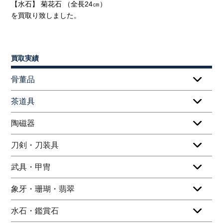
【水石】 菊花石 （全長24㎝）
を買取り致しました。
買取実績
骨董品
茶道具
陶磁器
刀剣・刀装具
武具・甲冑
象牙・珊瑚・翡翠
水石・鑑賞石