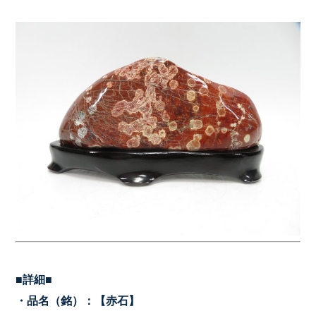
■詳細■
・品名（銘）：【赤石
】