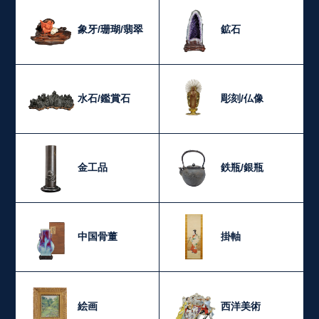
象牙/珊瑚/翡翠
鉱石
水石/鑑賞石
彫刻/仏像
金工品
鉄瓶/銀瓶
中国骨董
掛軸
絵画
西洋美術