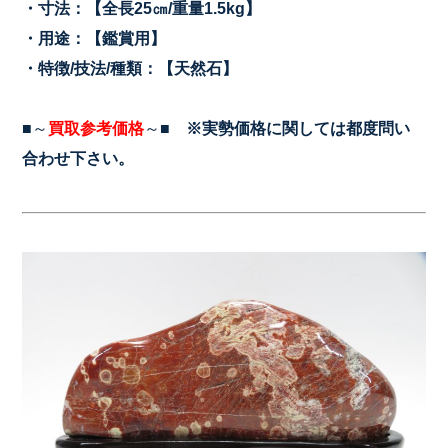
・寸法：【全長25㎝/重量1.5kg
】
・用途：【鑑賞用】
・特徴/技法/種類：【天然石】
■～
買取参考価格
～■
※実勢価格に関しては都度問い
合わせ下さい。