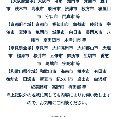
【大阪府全域】大阪市 堺市 池田市 箕面市 豊中
市 茨木市 高槻市 吹田市 摂津市 枚方市 寝屋川
市 守口市 門真市 等
【京都府全域】京都市 福知山市 舞鶴市 綾部市 宇
治市 宮津市 亀岡市 城陽市 向日市 長岡京市 八
幡市 京田辺市 木津川市 等
【奈良県全域】奈良市 大和高田市 大和郡山市 天理
市 橿原市 桜井市 五條市 御所市 生駒市 香芝
市 葛城市 宇陀市 等
【和歌山県全域】和歌山市 海南市 橋本市 有田市
御坊市 田辺市 新宮市 紀の川市 岩出市 白浜町
紀美野町 高野町 有田郡 等
※上記以外の地域に関しても内容によりお伺い致します
ので、お気軽にご相談ください。