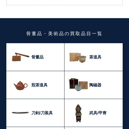
骨董品・美術品
の
買取品目一覧
骨董品
茶道具
煎茶道具
陶磁器
刀剣/刀装具
武具/甲冑