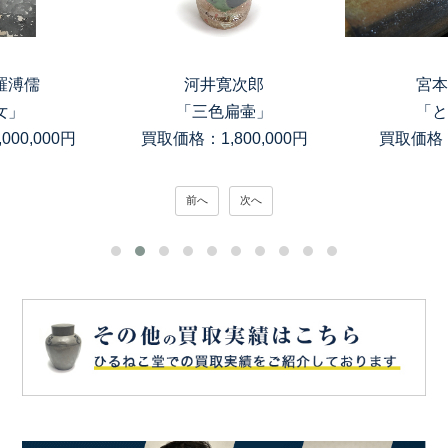
羅溥儒
河井寛次郎
宮本
女」
「三色扁壷」
「と
00,000円
買取価格：1,800,000円
買取価格：1
前へ
次へ