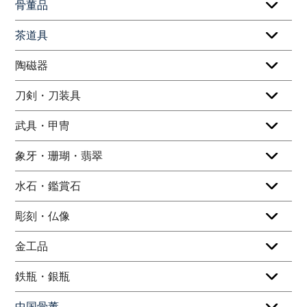
骨董品
茶道具
陶磁器
刀剣・刀装具
武具・甲冑
象牙・珊瑚・翡翠
水石・鑑賞石
彫刻・仏像
金工品
鉄瓶・銀瓶
中国骨董