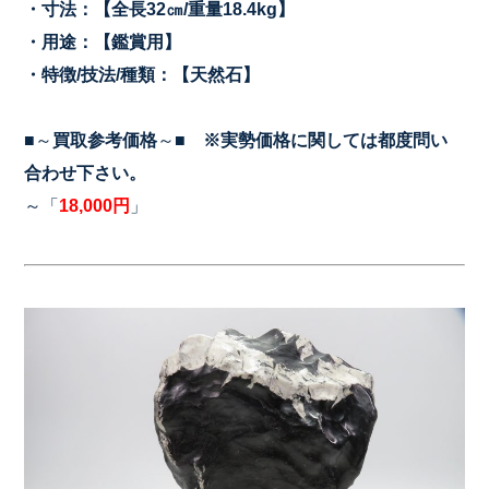
・寸法：【全長32㎝/重量18.4kg
】
・用途：【鑑賞用】
・特徴/技法/種類：【天然石】
■～
買取参考価格
～■
※実勢価格に関しては都度問い
合わせ下さい。
～「
18,000円
」