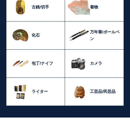
古銭/切手
着物
万年筆/ボールペ
化石
ン
包丁/ナイフ
カメラ
ライター
工芸品/民芸品