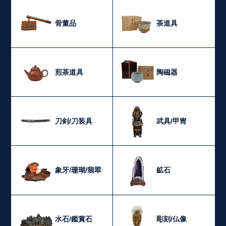
骨董品
茶道具
煎茶道具
陶磁器
刀剣/刀装具
武具/甲冑
象牙/珊瑚/翡翠
鉱石
水石/鑑賞石
彫刻/仏像