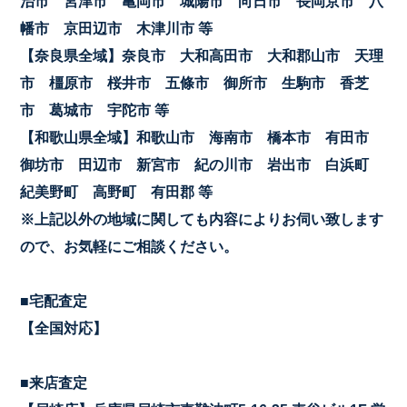
治市 宮津市 亀岡市 城陽市 向日市 長岡京市 八
幡市 京田辺市 木津川市 等
【奈良県全域】奈良市 大和高田市 大和郡山市 天理
市 橿原市 桜井市 五條市 御所市 生駒市 香芝
市 葛城市 宇陀市 等
【和歌山県全域】和歌山市 海南市 橋本市 有田市
御坊市 田辺市 新宮市 紀の川市 岩出市 白浜町
紀美野町 高野町 有田郡 等
※上記以外の地域に関しても内容によりお伺い致します
ので、お気軽にご相談ください。
■宅配査定
【全国対応】
■来店査定