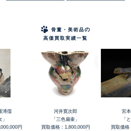
の
骨董・美術品
高価買取実績一覧
羅溥儒
河井寛次郎
宮本
女」
「三色扁壷」
「と
00,000円
買取価格：1,800,000円
買取価格：