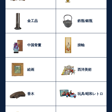
金工品
鉄瓶/銀瓶
中国骨董
掛軸
絵画
西洋美術
香木
玩具/昭和レトロ