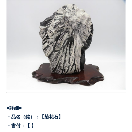
■詳細■
・品名（銘）：【菊花石
】
・書付：【 】