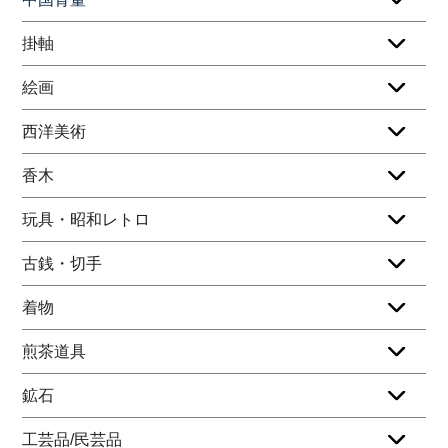
掛軸
絵画
西洋美術
香木
玩具・昭和レトロ
古銭・切手
着物
煎茶道具
鉱石
工芸品/民芸品