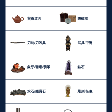
煎茶道具
陶磁器
刀剣/刀装具
武具/甲冑
象牙/珊瑚/翡翠
鉱石
水石/鑑賞石
彫刻/仏像