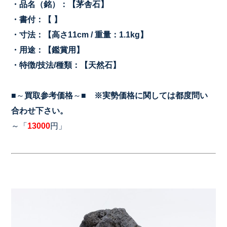
・品名（銘）：【茅舎石
】
・書付：【 】
・寸法：【高さ11cm / 重量：1.1kg】
・用途：【鑑賞用】
・特徴/技法/種類：【天然石】
■～
買取参考価格
～■
※実勢価格に関しては都度問い
合わせ下さい。
～「
13000
円」