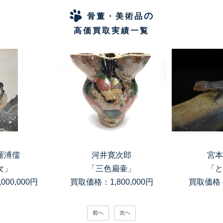
の
骨董・美術品
高価買取実績一覧
羅溥儒
河井寛次郎
宮本
女」
「三色扁壷」
「と
00,000円
買取価格：1,800,000円
買取価格：
前へ
次へ