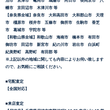
治市 宮津市 亀岡市 城陽市 向日市 長岡京市 八
幡市 京田辺市 木津川市 等
【奈良県全域】奈良市 大和高田市 大和郡山市 天理
市 橿原市 桜井市 五條市 御所市 生駒市 香芝
市 葛城市 宇陀市 等
【和歌山県全域】和歌山市 海南市 橋本市 有田市
御坊市 田辺市 新宮市 紀の川市 岩出市 白浜町
紀美野町 高野町 有田郡 等
※上記以外の地域に関しても内容によりお伺い致します
ので、お気軽にご相談ください。
■宅配査定
【全国対応】
■来店査定