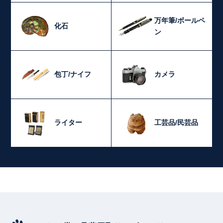
万年筆/ボールペ
化石
ン
包丁/ナイフ
カメラ
ライター
工芸品/民芸品