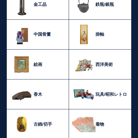
金工品
鉄瓶/銀瓶
中国骨董
掛軸
絵画
西洋美術
香木
玩具/昭和レトロ
古銭/切手
着物