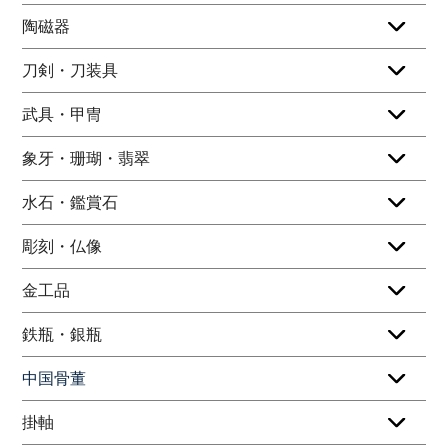
陶磁器
刀剣・刀装具
武具・甲冑
象牙・珊瑚・翡翠
水石・鑑賞石
彫刻・仏像
金工品
鉄瓶・銀瓶
中国骨董
掛軸