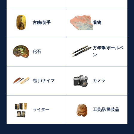
古銭/切手
着物
万年筆/ボールペ
化石
ン
包丁/ナイフ
カメラ
ライター
工芸品/民芸品