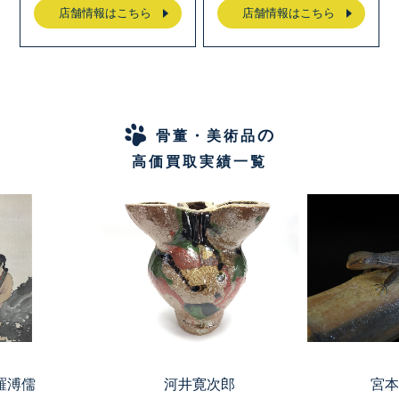
店舗情報はこちら
店舗情報はこちら
の
骨董・美術品
高価買取実績一覧
羅溥儒
河井寛次郎
宮本