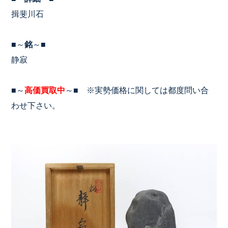
揖斐川石
■～
銘
～■
静寂
■～
高価買取中
～■ ※実勢価格に関しては都度問い合
わせ下さい。