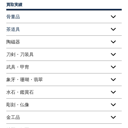
買取実績
骨董品
茶道具
陶磁器
刀剣・刀装具
武具・甲冑
象牙・珊瑚・翡翠
水石・鑑賞石
彫刻・仏像
金工品