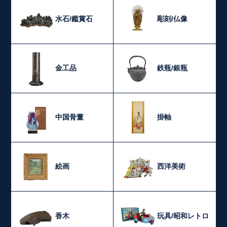
水石/鑑賞石
彫刻/仏像
金工品
鉄瓶/銀瓶
中国骨董
掛軸
絵画
西洋美術
香木
玩具/昭和レトロ