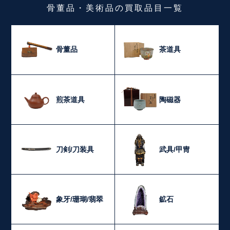
骨董品・美術品
の
買取品目一覧
骨董品
茶道具
煎茶道具
陶磁器
刀剣/刀装具
武具/甲冑
象牙/珊瑚/翡翠
鉱石