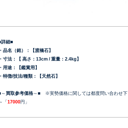
■詳細■
・品名（銘）：【渡橋石
】
・寸法：【 高さ：13cm / 重量：2.4kg
】
・用途：【鑑賞用】
・特徴/技法/種類：【天然石】
■～
買取参考価格
～■ ※実勢価格に関しては都度問い合わせ下
～「
17000
円」