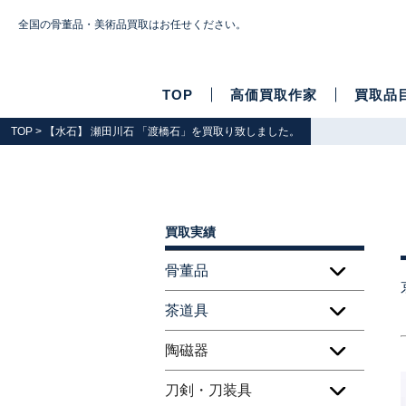
全国の骨董品・美術品買取はお任せください。
TOP
高価買取作家
買取品
TOP
> 【水石】 瀬田川石 「渡橋石」を買取り致しました。
買取実績
骨董品
茶道具
陶磁器
刀剣・刀装具