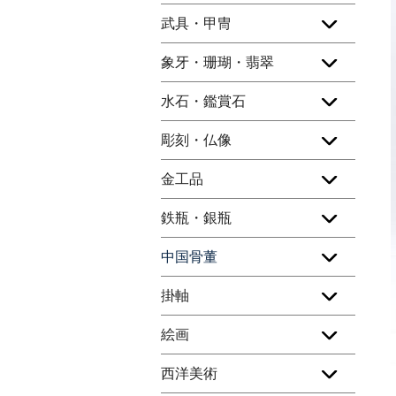
武具・甲冑
象牙・珊瑚・翡翠
水石・鑑賞石
彫刻・仏像
金工品
鉄瓶・銀瓶
中国骨董
掛軸
絵画
西洋美術