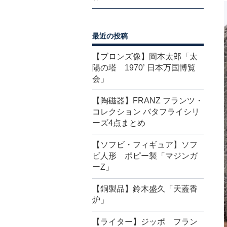
最近の投稿
【ブロンズ像】岡本太郎「太
陽の塔 1970’ 日本万国博覧
会」
【陶磁器】FRANZ フランツ・
コレクション バタフライシリ
ーズ4点まとめ
【ソフビ・フィギュア】ソフ
ビ人形 ポピー製「マジンガ
ーZ」
【銅製品】鈴木盛久「天蓋香
炉」
【ライター】ジッポ フラン