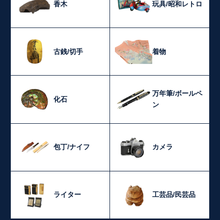
香木
玩具/昭和レトロ
古銭/切手
着物
万年筆/ボールペ
化石
ン
包丁/ナイフ
カメラ
ライター
工芸品/民芸品