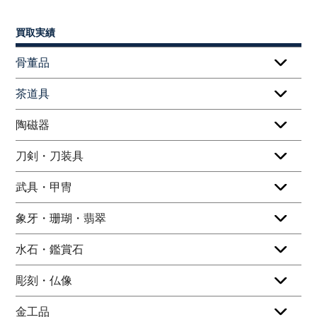
買取実績
骨董品
茶道具
陶磁器
刀剣・刀装具
武具・甲冑
象牙・珊瑚・翡翠
水石・鑑賞石
彫刻・仏像
金工品