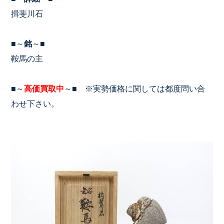
揖斐川石
■～
銘
～■
鞍馬の主
■～
高価買取中
～■ ※実勢価格に関しては都度問い合
わせ下さい。