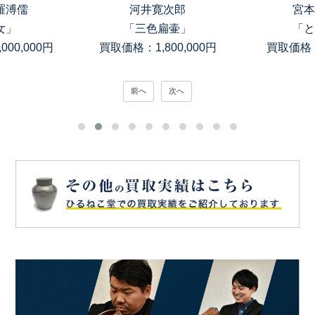
羅溥儒
河井寛次郎
宮本
女」
「三色扁壷」
「と
00,000円
買取価格：1,800,000円
買取価格：
前へ
次へ