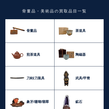
骨董品・美術品
の
買取品目一覧
骨董品
茶道具
煎茶道具
陶磁器
刀剣/刀装具
武具/甲冑
象牙/珊瑚/翡翠
鉱石