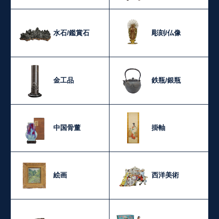
水石/鑑賞石
彫刻/仏像
金工品
鉄瓶/銀瓶
中国骨董
掛軸
絵画
西洋美術