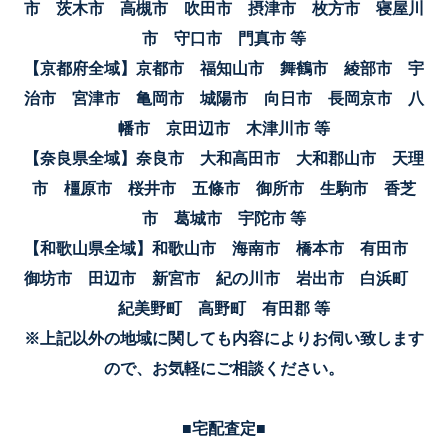
市 茨木市 高槻市 吹田市 摂津市 枚方市 寝屋川
市 守口市 門真市 等
【京都府全域】京都市 福知山市 舞鶴市 綾部市 宇
治市 宮津市 亀岡市 城陽市 向日市 長岡京市 八
幡市 京田辺市 木津川市 等
【奈良県全域】奈良市 大和高田市 大和郡山市 天理
市 橿原市 桜井市 五條市 御所市 生駒市 香芝
市 葛城市 宇陀市 等
【和歌山県全域】和歌山市 海南市 橋本市 有田市
御坊市 田辺市 新宮市 紀の川市 岩出市 白浜町
紀美野町 高野町 有田郡 等
※上記以外の地域に関しても内容によりお伺い致します
ので、お気軽にご相談ください。
■宅配査定■