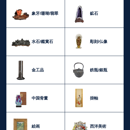
象牙/珊瑚/翡翠
鉱石
水石/鑑賞石
彫刻/仏像
金工品
鉄瓶/銀瓶
中国骨董
掛軸
絵画
西洋美術