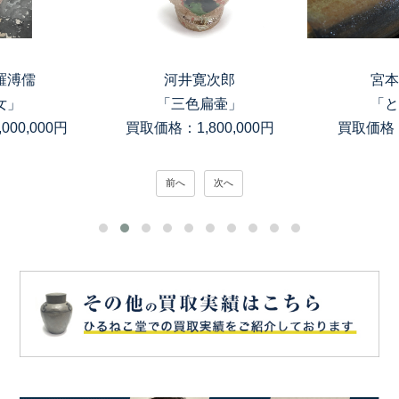
羅溥儒
河井寛次郎
宮本
女」
「三色扁壷」
「と
00,000円
買取価格：1,800,000円
買取価格：
前へ
次へ