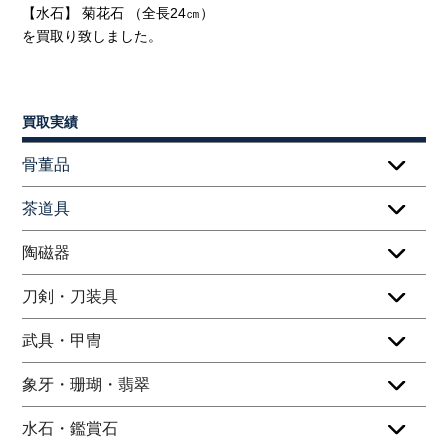
【水石】 菊花石 （全長24㎝）
を買取り致しました。
買取実績
骨董品
茶道具
陶磁器
刀剣・刀装具
武具・甲冑
象牙・珊瑚・翡翠
水石・鑑賞石