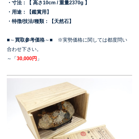
・寸法：【 高さ10cm / 重量2370g
】
・用途：【鑑賞用】
・特徴/技法/種類：【天然石】
■～
買取参考価格
～■ ※実勢価格に関しては都度問い
合わせ下さい。
～「
30,000円
」