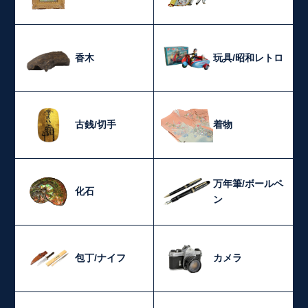
香木
玩具/昭和レトロ
古銭/切手
着物
万年筆/ボールペ
化石
ン
包丁/ナイフ
カメラ