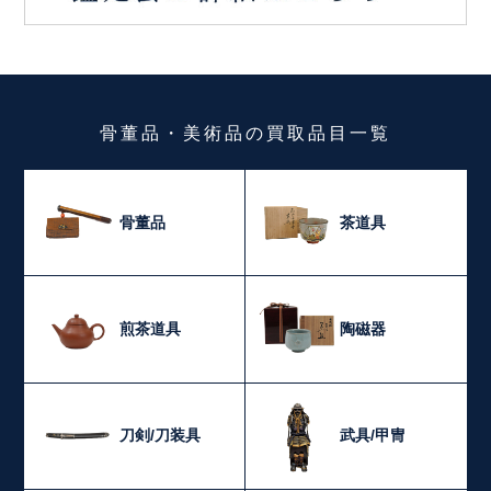
骨董品・美術品
の
買取品目一覧
骨董品
茶道具
煎茶道具
陶磁器
刀剣/刀装具
武具/甲冑