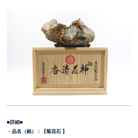
■詳細■
・品名（銘）：【菊花石
】