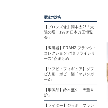
最近の投稿
【ブロンズ像】岡本太郎「太
陽の塔 1970’ 日本万国博覧
会」
【陶磁器】FRANZ フランツ・
コレクション バタフライシリ
ーズ4点まとめ
【ソフビ・フィギュア】ソフ
ビ人形 ポピー製「マジンガ
ーZ」
【銅製品】鈴木盛久「天蓋香
炉」
【ライター】ジッポ フラン