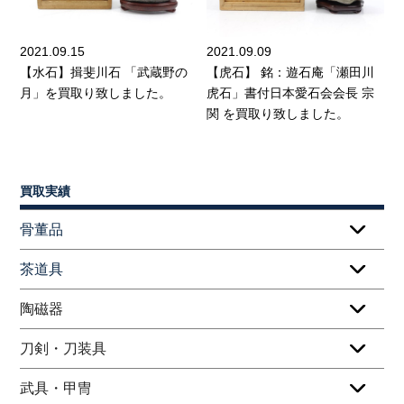
2021.09.15
2021.09.09
【水石】揖斐川石 「武蔵野の
【虎石】 銘：遊石庵「瀬田川
月」を買取り致しました。
虎石」書付日本愛石会会長 宗
関 を買取り致しました。
買取実績
骨董品
茶道具
陶磁器
刀剣・刀装具
武具・甲冑