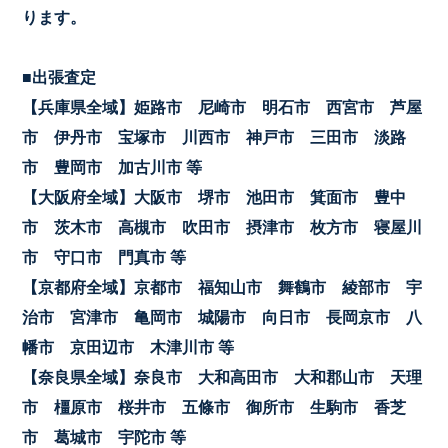
ります。
■出張査定
【兵庫県全域】姫路市 尼崎市 明石市 西宮市 芦屋
市 伊丹市 宝塚市 川西市 神戸市 三田市 淡路
市 豊岡市 加古川市 等
【大阪府全域】大阪市 堺市 池田市 箕面市 豊中
市 茨木市 高槻市 吹田市 摂津市 枚方市 寝屋川
市 守口市 門真市 等
【京都府全域】京都市 福知山市 舞鶴市 綾部市 宇
治市 宮津市 亀岡市 城陽市 向日市 長岡京市 八
幡市 京田辺市 木津川市 等
【奈良県全域】奈良市 大和高田市 大和郡山市 天理
市 橿原市 桜井市 五條市 御所市 生駒市 香芝
市 葛城市 宇陀市 等