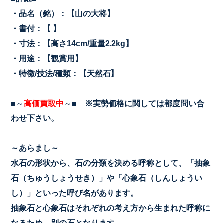
・品名（銘）：【山の大将】
・書付：【 】
・寸法：【高さ14cm/重量2.2kg
】
・用途：【観賞用】
・特徴/技法/種類：【天然石】
■～
高価買取中
～■
※実勢価格に関しては都度問い合
わせ下さい。
～あらまし～
水石の形状から、石の分類を決める呼称として、「抽象
石（ちゅうしょうせき）」や「心象石（しんしょうい
し）」といった呼び名があります。
抽象石と心象石はそれぞれの考え方から生まれた呼称に
なるため、別の石となります。