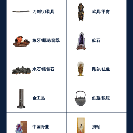
刀剣/刀装具
武具/甲冑
象牙/珊瑚/翡翠
鉱石
水石/鑑賞石
彫刻/仏像
金工品
鉄瓶/銀瓶
中国骨董
掛軸