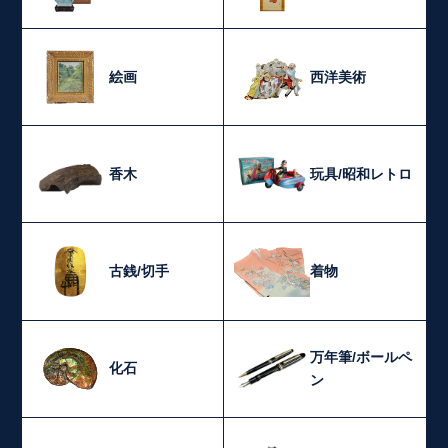
絵画
西洋美術
香木
玩具/昭和レトロ
古銭/切手
着物
万年筆/ボールペ
化石
ン