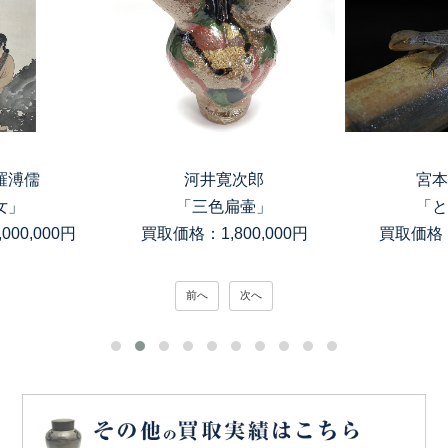
羅溥儒
河井寛次郎
宮本
女」
「三色扁壷」
「と
00,000円
買取価格：1,800,000円
買取価格：
前へ
次へ