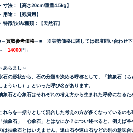
・寸法：【高さ20cm/重量4.5kg
】
・用途：【観賞用】
・特徴/技法/種類：【天然石】
■～
買取参考価格
～■
※実勢価格に関しては都度問い合わせ下
～「
14000
円」
～あらまし～
水石の形状から、石の分類を決める呼称として、「抽象石（ち
しょういし）」といった呼び名があります。
抽象石と心象石はそれぞれの考え方から生まれた呼称になるた
これらを一括りとして混合した考えの方が多くなっているのも
「抽象石」「心象石」とはなにか？につい述べると、例えば谷
のは抽象石とはいえません、
遠山石や連山石などの別の意味合