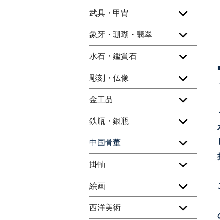
武具・甲冑
象牙・珊瑚・翡翠
水石・鑑賞石
彫刻・仏像
金工品
鉄瓶・銀瓶
中国骨董
掛軸
絵画
西洋美術