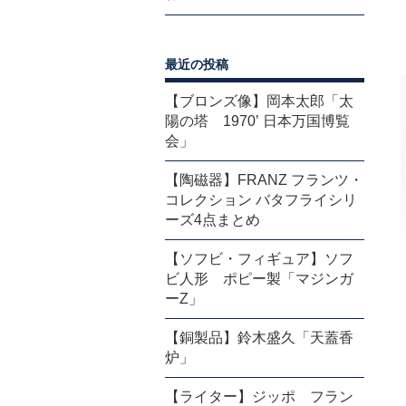
最近の投稿
【ブロンズ像】岡本太郎「太
陽の塔 1970’ 日本万国博覧
会」
【陶磁器】FRANZ フランツ・
コレクション バタフライシリ
ーズ4点まとめ
【ソフビ・フィギュア】ソフ
ビ人形 ポピー製「マジンガ
ーZ」
【銅製品】鈴木盛久「天蓋香
炉」
【ライター】ジッポ フラン