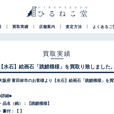
目
買取実績
店舗案内
査定方法
よくあるご
買取実績
【水石】絵画石「跳鯉模様」を買取り致しました
大阪府 富田林市のお客様より【水石】絵画石「跳鯉模様」を
■詳細■
・品名（銘）：【跳鯉模様
】
・書付：【 】