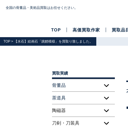
全国の骨董品・美術品買取はお任せください。
TOP
高価買取作家
買取品
TOP
> 【水石】絵画石「跳鯉模様」を買取り致しました。
買取実績
骨董品
茶道具
陶磁器
刀剣・刀装具