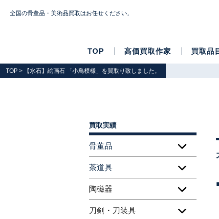
全国の骨董品・美術品買取はお任せください。
TOP
高価買取作家
買取品
TOP
> 【水石】絵画石 「小鳥模様」を買取り致しました。
買取実績
骨董品
茶道具
陶磁器
刀剣・刀装具