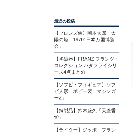
最近の投稿
【ブロンズ像】岡本太郎「太
陽の塔 1970’ 日本万国博覧
会」
【陶磁器】FRANZ フランツ・
コレクション バタフライシリ
ーズ4点まとめ
【ソフビ・フィギュア】ソフ
ビ人形 ポピー製「マジンガ
ーZ」
【銅製品】鈴木盛久「天蓋香
炉」
【ライター】ジッポ フラン