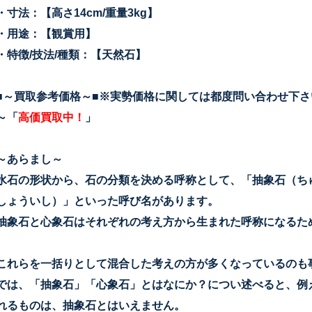
・寸法：【高さ14cm/重量3kg
】
・用途：【観賞用】
・特徴/技法/種類：【天然石】
■～買取参考価格～■※実勢価格に関しては都度問い合わせ下さ
～「
高価買取中！
」
～あらまし～
水石の形状から、石の分類を決める呼称として、「抽象石（ち
しょういし）」といった呼び名があります。
抽象石と心象石はそれぞれの考え方から生まれた呼称になるた
これらを一括りとして混合した考えの方が多くなっているのも
では、「抽象石」「心象石」とはなにか？につい述べると、例
れるものは、抽象石とはいえません。