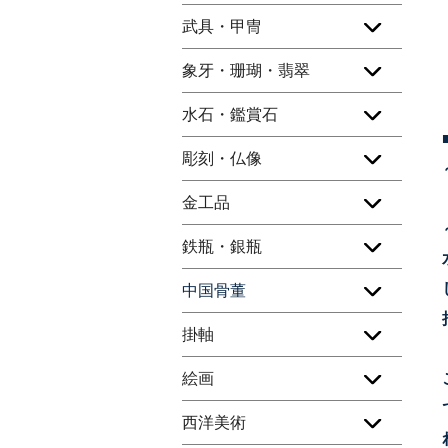
武具・甲冑
象牙・珊瑚・翡翠
水石・鑑賞石
彫刻・仏像
金工品
鉄瓶・銀瓶
中国骨董
掛軸
絵画
西洋美術