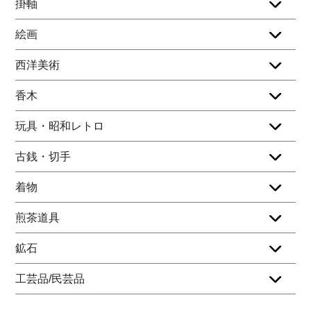
掛軸
絵画
西洋美術
香木
玩具・昭和レトロ
古銭・切手
着物
煎茶道具
鉱石
工芸品/民芸品