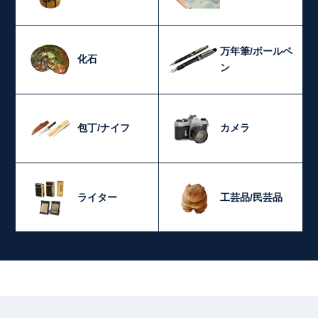
万年筆/ボールペ
化石
ン
包丁/ナイフ
カメラ
ライター
工芸品/民芸品