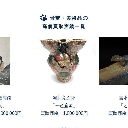
の
骨董・美術品
高価買取実績一覧
溥儒
河井寛次郎
宮本理
」
「三色扁壷」
「とか
0,000円
買取価格：1,800,000円
買取価格：15