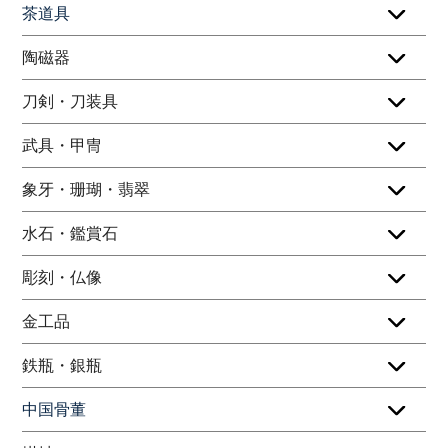
茶道具
陶磁器
刀剣・刀装具
武具・甲冑
象牙・珊瑚・翡翠
水石・鑑賞石
彫刻・仏像
金工品
鉄瓶・銀瓶
中国骨董