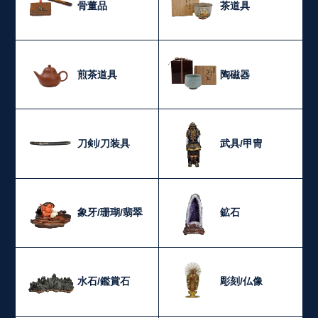
骨董品
茶道具
煎茶道具
陶磁器
刀剣/刀装具
武具/甲冑
象牙/珊瑚/翡翠
鉱石
水石/鑑賞石
彫刻/仏像