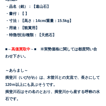
・品名（銘）：【遠山石】
・書付：【 】
・寸法：【高さ：14cm/重量：15.5kg
】
・用途：【観賞用】
・特徴/技法/種類：【天然石】
■～
高価買取中
～■
※実勢価格に関しては都度問い合
わせ下さい。
～あらまし～
揖斐川（いびがわ）は、木曽川との支流で、長さにして
120ｍ以上にも及ぶそうです。
揖斐川石はその名のとおり、揖斐川から産する呼称の水
石です。