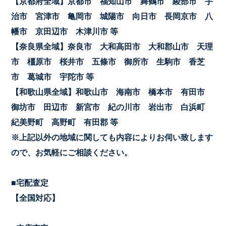
【京都府全域】京都市 福知山市 舞鶴市 綾部市 宇
治市 宮津市 亀岡市 城陽市 向日市 長岡京市 八
幡市 京田辺市 木津川市 等
【奈良県全域】奈良市 大和高田市 大和郡山市 天理
市 橿原市 桜井市 五條市 御所市 生駒市 香芝
市 葛城市 宇陀市 等
【和歌山県全域】和歌山市 海南市 橋本市 有田市
御坊市 田辺市 新宮市 紀の川市 岩出市 白浜町
紀美野町 高野町 有田郡 等
※上記以外の地域に関しても内容によりお伺い致します
ので、お気軽にご相談ください。
■宅配査定
【全国対応】