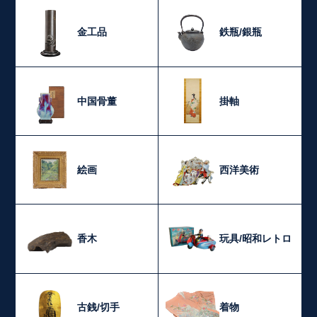
金工品
鉄瓶/銀瓶
中国骨董
掛軸
絵画
西洋美術
香木
玩具/昭和レトロ
古銭/切手
着物