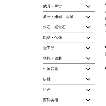
武具・甲冑
象牙・珊瑚・翡翠
水石・鑑賞石
彫刻・仏像
金工品
鉄瓶・銀瓶
中国骨董
掛軸
絵画
西洋美術