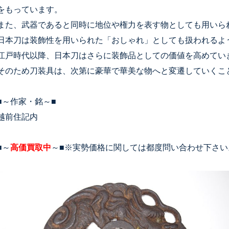
をもっています。
また、武器であると同時に地位や権力を表す物としても用いら
日本刀は装飾性を用いられた「おしゃれ」としても扱われるよ
江戸時代以降、日本刀はさらに装飾品としての価値を高めてい
そのため刀装具は、次第に豪華で華美な物へと変遷していくこ
■～作家・銘～■
越前住記内
■～
高価買取中
～■※実勢価格に関しては都度問い合わせ下さい