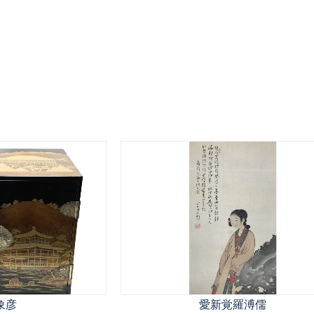
象彦
愛新覚羅溥儒