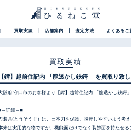
目
買取実績
店舗案内
査定方法
よくあるご
買取実績
【鐔】越前住記内 「龍透かし鉄鍔」 を買取り致
大阪府 守口市のお客様より【鐔】越前住記内 「龍透かし鉄鍔」
■～詳細～■
刀装具(とうそうぐ）は、日本刀を保護、携帯しやすいよう考
本来は実用的な物ですが、機能面だけでなく装飾面を持たせる