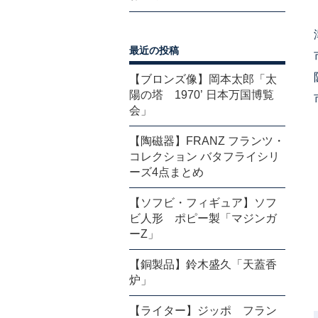
最近の投稿
【ブロンズ像】岡本太郎「太
陽の塔 1970’ 日本万国博覧
会」
【陶磁器】FRANZ フランツ・
コレクション バタフライシリ
ーズ4点まとめ
【ソフビ・フィギュア】ソフ
ビ人形 ポピー製「マジンガ
ーZ」
【銅製品】鈴木盛久「天蓋香
炉」
【ライター】ジッポ フラン