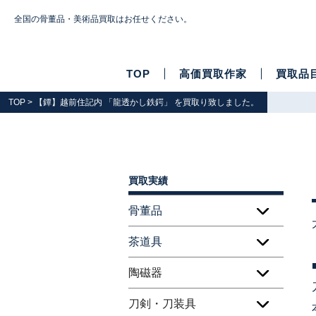
全国の骨董品・美術品買取はお任せください。
TOP
高価買取作家
買取品
TOP
> 【鐔】越前住記内 「龍透かし鉄鍔」 を買取り致しました。
買取実績
骨董品
茶道具
陶磁器
刀剣・刀装具