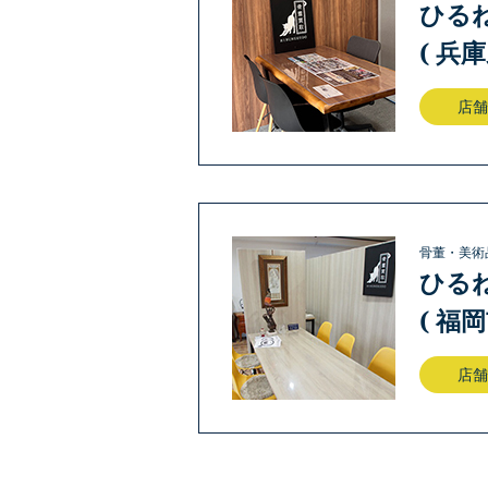
ひる
( 兵
店舗
骨董・美術
ひる
( 福
店舗