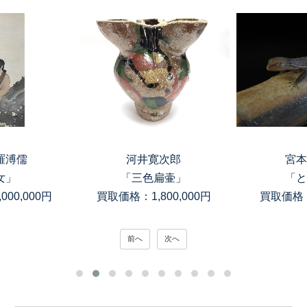
羅溥儒
河井寛次郎
宮本
女」
「三色扁壷」
「と
00,000円
買取価格：1,800,000円
買取価格：
前へ
次へ