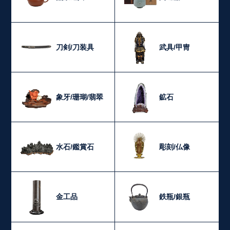
刀剣/刀装具
武具/甲冑
象牙/珊瑚/翡翠
鉱石
水石/鑑賞石
彫刻/仏像
金工品
鉄瓶/銀瓶