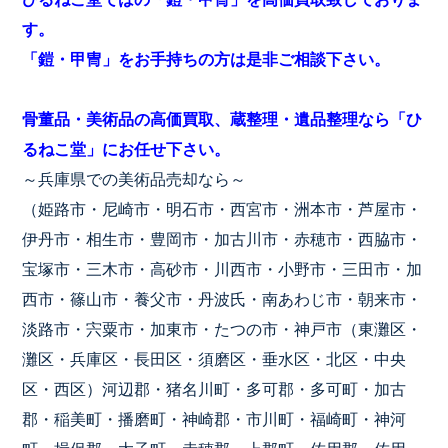
す。
「鎧・甲冑」をお手持ちの方は是非ご相談下さい。
骨董品・美術品の高価買取、蔵整理・遺品整理なら「ひ
るねこ堂」にお任せ下さい。
～兵庫県での美術品売却なら～
（姫路市・尼崎市・明石市・西宮市・洲本市・芦屋市・
伊丹市・相生市・豊岡市・加古川市・赤穂市・西脇市・
宝塚市・三木市・高砂市・川西市・小野市・三田市・加
西市・篠山市・養父市・丹波氏・南あわじ市・朝来市・
淡路市・宍粟市・加東市・たつの市・神戸市（東灘区・
灘区・兵庫区・長田区・須磨区・垂水区・北区・中央
区・西区）河辺郡・猪名川町・多可郡・多可町・加古
郡・稲美町・播磨町・神崎郡・市川町・福崎町・神河