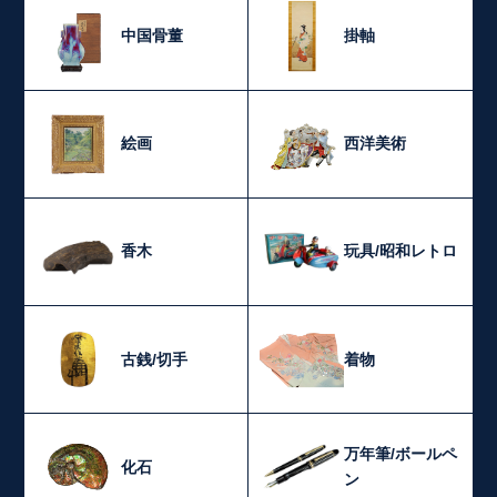
中国骨董
掛軸
絵画
西洋美術
香木
玩具/昭和レトロ
古銭/切手
着物
万年筆/ボールペ
化石
ン