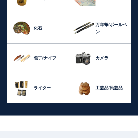
万年筆/ボールペ
化石
ン
包丁/ナイフ
カメラ
ライター
工芸品/民芸品