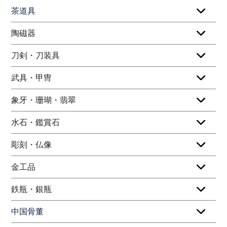
茶道具
陶磁器
刀剣・刀装具
武具・甲冑
象牙・珊瑚・翡翠
水石・鑑賞石
彫刻・仏像
金工品
鉄瓶・銀瓶
中国骨董