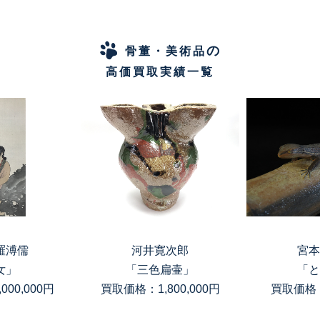
の
骨董・美術品
高価買取実績一覧
羅溥儒
河井寛次郎
宮本
女」
「三色扁壷」
「と
00,000円
買取価格：1,800,000円
買取価格：