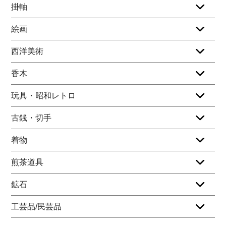
掛軸
絵画
西洋美術
香木
玩具・昭和レトロ
古銭・切手
着物
煎茶道具
鉱石
工芸品/民芸品