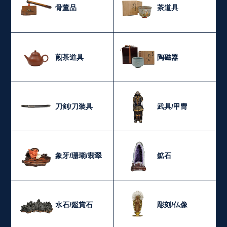
骨董品
茶道具
煎茶道具
陶磁器
刀剣/刀装具
武具/甲冑
象牙/珊瑚/翡翠
鉱石
水石/鑑賞石
彫刻/仏像