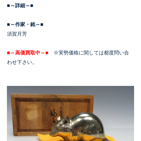
■～詳細～■
■～作家・銘～■
須賀月芳
■～高価買取中～■
※実勢価格に関しては都度問い合
わせ下さい。