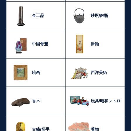
金工品
鉄瓶/銀瓶
中国骨董
掛軸
絵画
西洋美術
香木
玩具/昭和レトロ
古銭/切手
着物