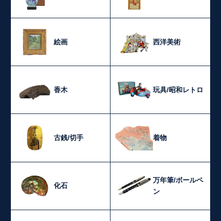
絵画
西洋美術
香木
玩具/昭和レトロ
古銭/切手
着物
万年筆/ボールペ
化石
ン