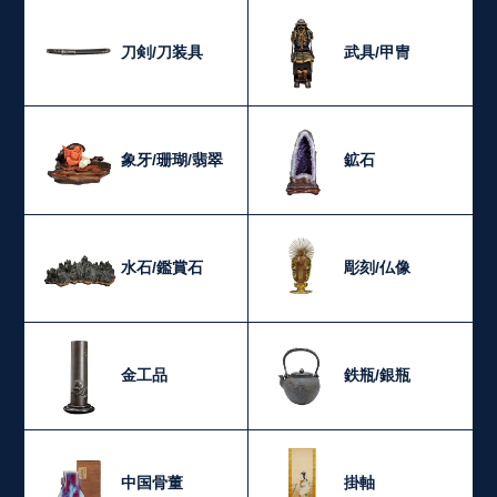
刀剣/刀装具
武具/甲冑
象牙/珊瑚/翡翠
鉱石
水石/鑑賞石
彫刻/仏像
金工品
鉄瓶/銀瓶
中国骨董
掛軸