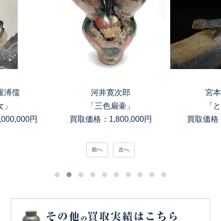
羅溥儒
河井寛次郎
宮本
女」
「三色扁壷」
「と
00,000円
買取価格：1,800,000円
買取価格：
前へ
次へ