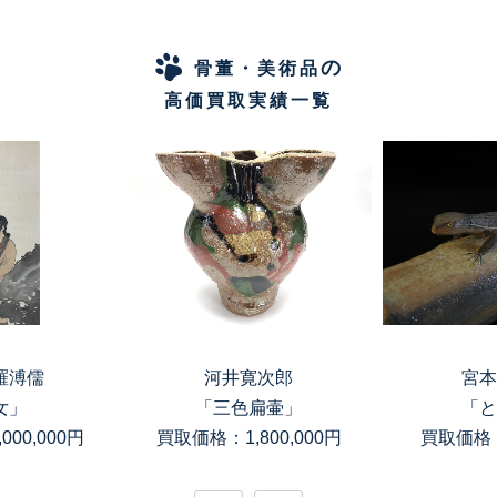
の
骨董・美術品
高価買取実績一覧
羅溥儒
河井寛次郎
宮本
女」
「三色扁壷」
「と
00,000円
買取価格：1,800,000円
買取価格：