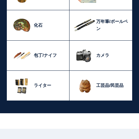
万年筆/ボールペ
化石
ン
包丁/ナイフ
カメラ
ライター
工芸品/民芸品