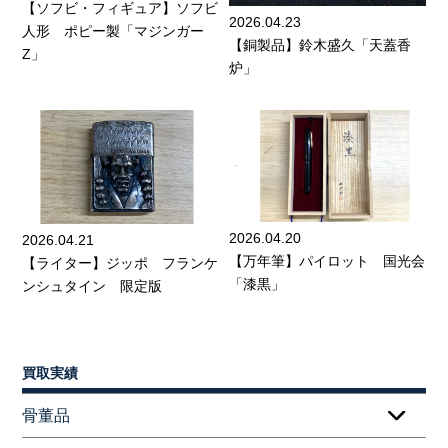
【ソフビ・フィギュア】ソフビ
2026.04.23
人形 ポピー製「マジンガー
【銅製品】鈴木盛久「天蓋香
Z」
炉」
2026.04.20
2026.04.21
【万年筆】パイロット 国光会
【ライター】ジッポ フランケ
「漆黒」
ンシュタイン 限定版
買取実績
骨董品