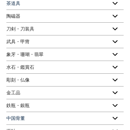
茶道具
陶磁器
刀剣・刀装具
武具・甲冑
象牙・珊瑚・翡翠
水石・鑑賞石
彫刻・仏像
金工品
鉄瓶・銀瓶
中国骨董