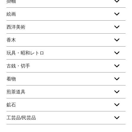
掛軸
絵画
西洋美術
香木
玩具・昭和レトロ
古銭・切手
着物
煎茶道具
鉱石
工芸品/民芸品