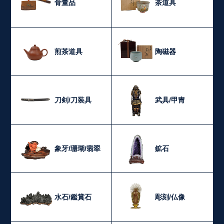
骨董品
茶道具
煎茶道具
陶磁器
刀剣/刀装具
武具/甲冑
象牙/珊瑚/翡翠
鉱石
水石/鑑賞石
彫刻/仏像