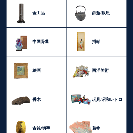
金工品
鉄瓶/銀瓶
中国骨董
掛軸
絵画
西洋美術
香木
玩具/昭和レトロ
古銭/切手
着物