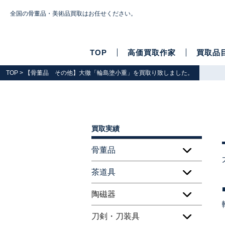
全国の骨董品・美術品買取はお任せください。
TOP
高価買取作家
買取品
TOP
> 【骨董品 その他】大徹「輪島塗小重」を買取り致しました。
買取実績
骨董品
茶道具
陶磁器
刀剣・刀装具