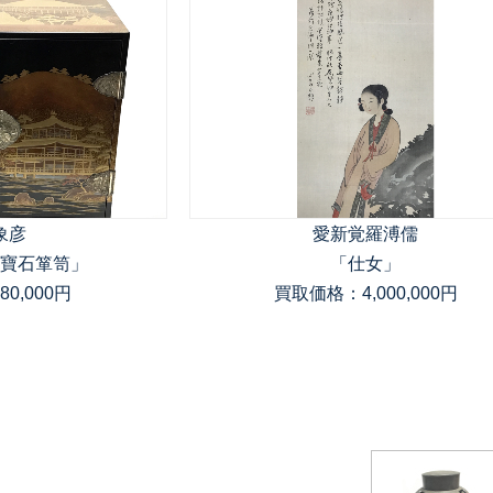
象彦
愛新覚羅溥儒
寶石箪笥」
「仕女」
0,000円
買取価格：4,000,000円