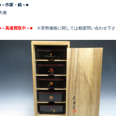
■～作家・銘～■
大徹
■～高価買取中～■
※実勢価格に関しては都度問い合わせ下さ