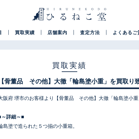
目
買取実績
店舗案内
査定方法
よくあるご
買取実績
【骨董品 その他】大徹「輪島塗小重」を買取り
大阪府 堺市のお客様より【骨董品 その他】大徹「輪島塗小
■～詳細～■
輪島塗で造られた５つ揃の小重箱。