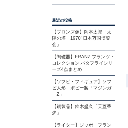
最近の投稿
【ブロンズ像】岡本太郎「太
陽の塔 1970’ 日本万国博覧
会」
【陶磁器】FRANZ フランツ・
コレクション バタフライシリ
ーズ4点まとめ
【ソフビ・フィギュア】ソフ
ビ人形 ポピー製「マジンガ
ーZ」
【銅製品】鈴木盛久「天蓋香
炉」
【ライター】ジッポ フラン