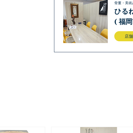
骨董・美術
ひる
( 福
店舗