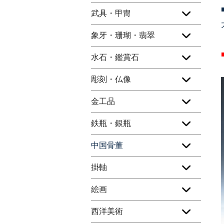
武具・甲冑
象牙・珊瑚・翡翠
水石・鑑賞石
彫刻・仏像
金工品
鉄瓶・銀瓶
中国骨董
掛軸
絵画
西洋美術