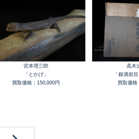
宮本理三郎
高木
「とかげ」
「銀滴岩目
買取価格：150,000円
買取価格：