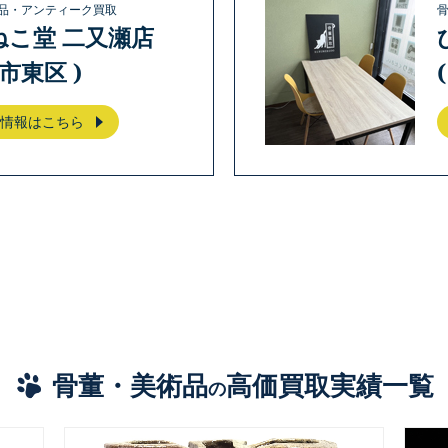
品・アンティーク買取
ねこ堂 二又瀬店
岡市東区 )
情報はこちら
骨董・美術品
高価買取実績一覧
の