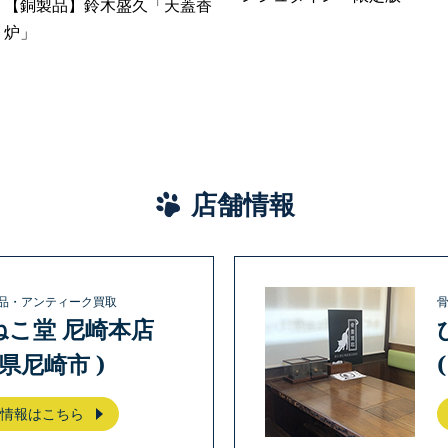
【銅製品】鈴木盛久「天蓋香
炉」
店舗情報
品・アンティーク買取
ねこ堂 尼崎本店
庫県尼崎市 )
情報はこちら