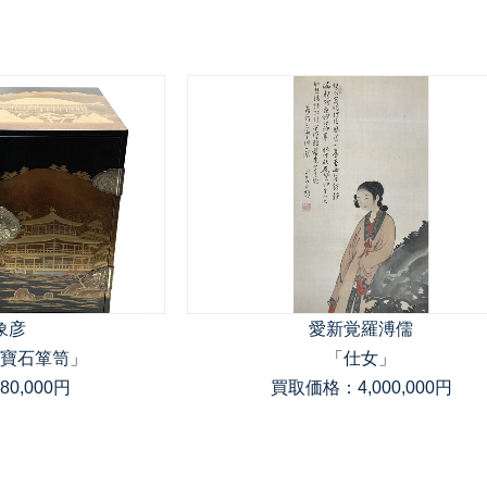
象彦
愛新覚羅溥儒
寶石箪笥」
「仕女」
0,000円
買取価格：4,000,000円