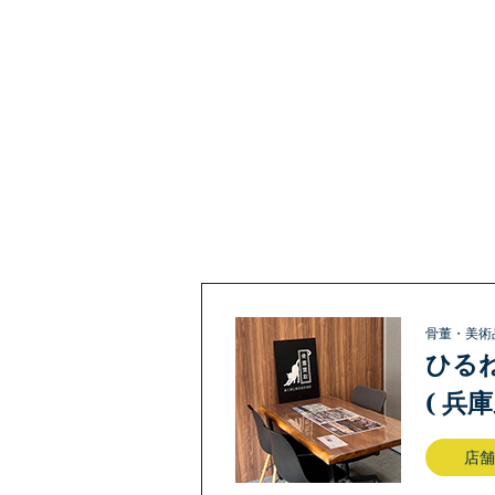
骨董・美術
ひる
( 兵
店舗