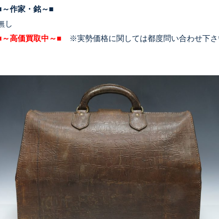
■～作家・銘～■
無し
■～高価買取中～■
※実勢価格に関しては都度問い合わせ下さ