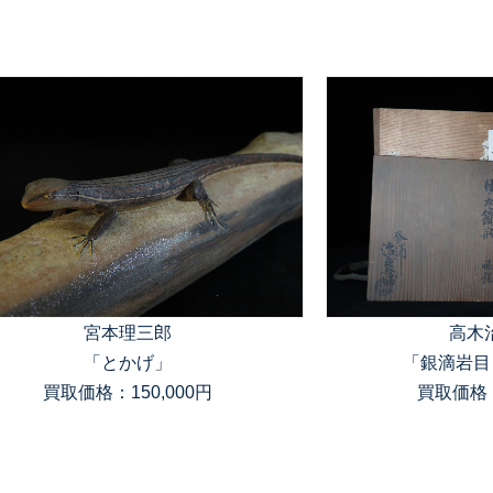
宮本理三郎
高木
「とかげ」
「銀滴岩目
買取価格：150,000円
買取価格：