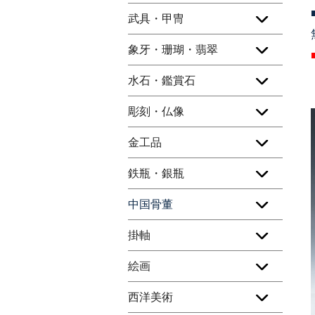
武具・甲冑
象牙・珊瑚・翡翠
水石・鑑賞石
彫刻・仏像
金工品
鉄瓶・銀瓶
中国骨董
掛軸
絵画
西洋美術