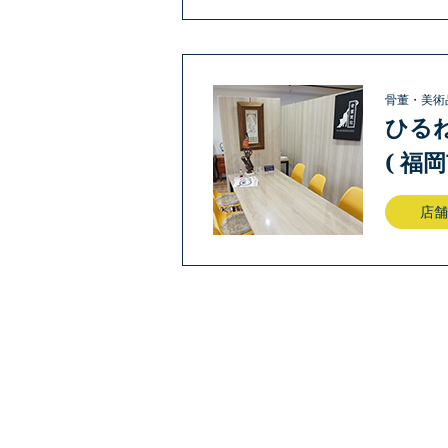
骨董・美術
ひる
( 福
店舗