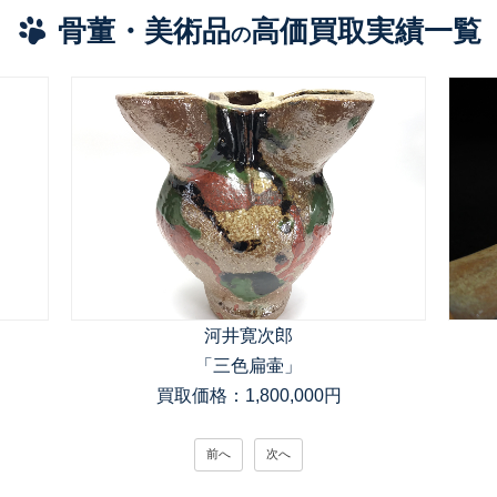
骨董・美術品
高価買取実績一覧
の
河井寛次郎
「三色扁壷」
買取価格：1,800,000円
前へ
次へ