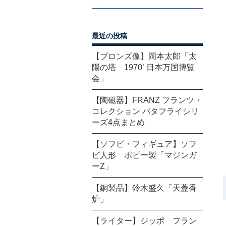
最近の投稿
【ブロンズ像】岡本太郎「太
陽の塔 1970’ 日本万国博覧
会」
【陶磁器】FRANZ フランツ・
コレクション バタフライシリ
ーズ4点まとめ
【ソフビ・フィギュア】ソフ
ビ人形 ポピー製「マジンガ
ーZ」
【銅製品】鈴木盛久「天蓋香
炉」
【ライター】ジッポ フラン