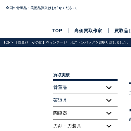
全国の骨董品・美術品買取はお任せください。
TOP
高価買取作家
買取品
TOP
> 【骨董品 その他】ヴィンテージ ボストンバッグを買取り致しました。
買取実績
骨董品
茶道具
陶磁器
刀剣・刀装具