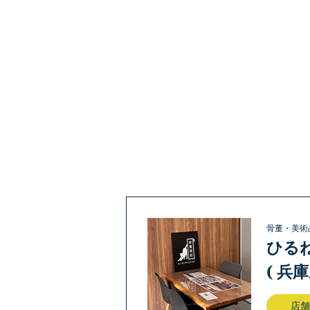
骨董・美術
ひる
( 兵
店舗