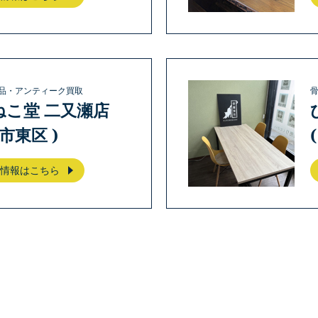
品・アンティーク買取
ねこ堂 二又瀬店
岡市東区 )
情報はこちら