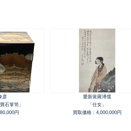
象彦
愛新覚羅溥儒
寶石箪笥」
「仕女」
0,000円
買取価格：4,000,000円