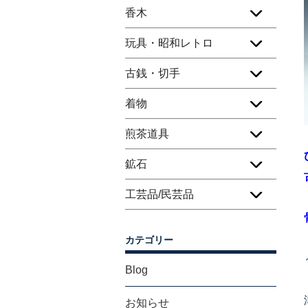
香木
玩具・昭和レトロ
古銭・切手
着物
煎茶道具
鉱石
工芸品/民芸品
カテゴリー
Blog
お知らせ