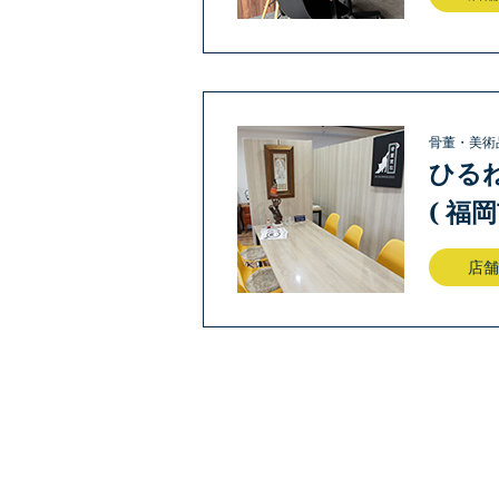
骨董・美術
ひる
( 福
店舗