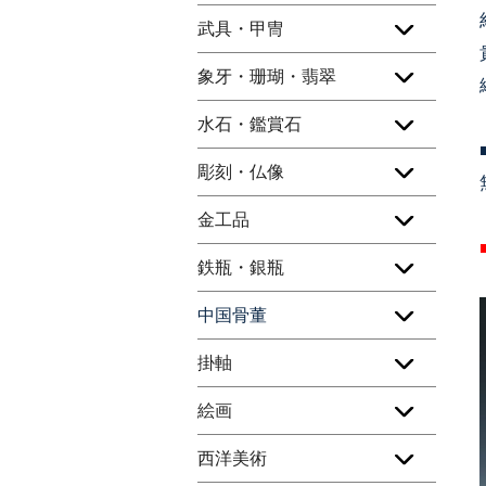
武具・甲冑
象牙・珊瑚・翡翠
水石・鑑賞石
彫刻・仏像
金工品
鉄瓶・銀瓶
中国骨董
掛軸
絵画
西洋美術