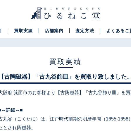
目
買取実績
店舗案内
査定方法
よくあるご
買取実績
【古陶磁器】「古九谷飾皿」を買取り致しました
大阪府 箕面市のお客様より【古陶磁器】「古九谷飾り皿」を
■～詳細～■
古九谷（こくたに）は、江戸時代前期の明暦年間（1655-165
たとされ陶磁器。