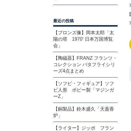
最近の投稿
【ブロンズ像】岡本太郎「太
陽の塔 1970’ 日本万国博覧
会」
【陶磁器】FRANZ フランツ・
コレクション バタフライシリ
ーズ4点まとめ
【ソフビ・フィギュア】ソフ
ビ人形 ポピー製「マジンガ
ーZ」
【銅製品】鈴木盛久「天蓋香
炉」
【ライター】ジッポ フラン