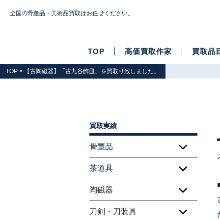
全国の骨董品・美術品買取はお任せください。
TOP
高価買取作家
買取品
TOP
> 【古陶磁器】「古九谷飾皿」を買取り致しました。
買取実績
骨董品
茶道具
陶磁器
刀剣・刀装具