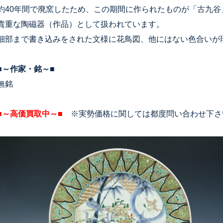
約40年間で廃窯したため、この期間に作られたものが「古九
貴重な陶磁器（作品）として扱われています。
細部まで書き込みをされた文様に花鳥図、他にはない色合いが
■～作家・銘～■
無銘
■～高価買取中～■
※実勢価格に関しては都度問い合わせ下さ