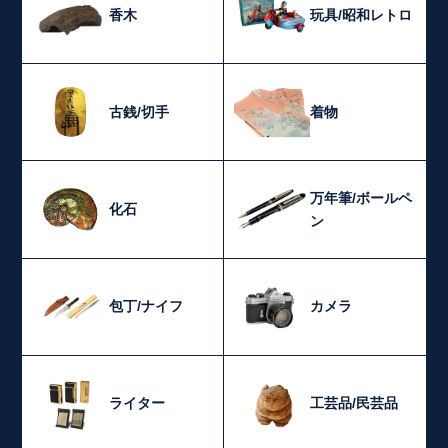
香木
玩具/昭和レトロ
古銭/切手
着物
万年筆/ボールペ
化石
ン
包丁/ナイフ
カメラ
ライター
工芸品/民芸品