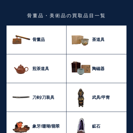
骨董品・美術品
の
買取品目一覧
骨董品
茶道具
煎茶道具
陶磁器
刀剣/刀装具
武具/甲冑
象牙/珊瑚/翡翠
鉱石