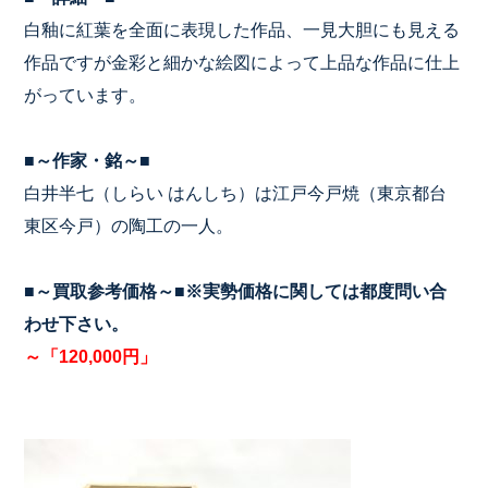
白釉に紅葉を全面に表現した作品、一見大胆にも見える
作品ですが金彩と細かな絵図によって上品な作品に仕上
がっています。
■～作家・銘～■
白井半七（しらい はんしち）は江戸今戸焼（東京都台
東区今戸）の陶工の一人。
■～買取参考価格～■※実勢価格に関しては都度問い合
わせ下さい。
～「120,000円」