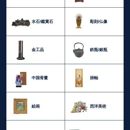
水石/鑑賞石
彫刻/仏像
金工品
鉄瓶/銀瓶
中国骨董
掛軸
絵画
西洋美術