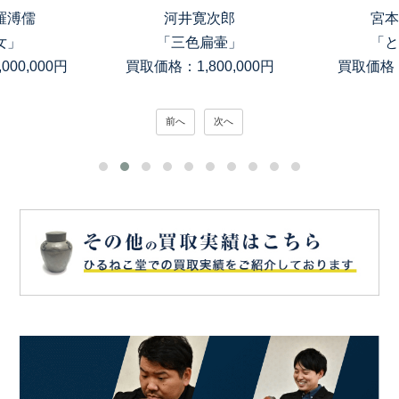
羅溥儒
河井寛次郎
宮本
女」
「三色扁壷」
「と
00,000円
買取価格：1,800,000円
買取価格：
前へ
次へ