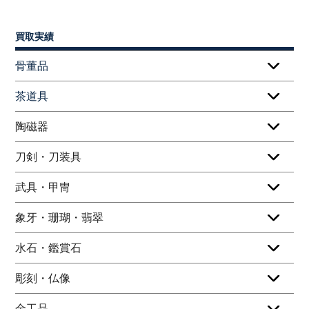
買取実績
骨董品
茶道具
陶磁器
刀剣・刀装具
武具・甲冑
象牙・珊瑚・翡翠
水石・鑑賞石
彫刻・仏像
金工品