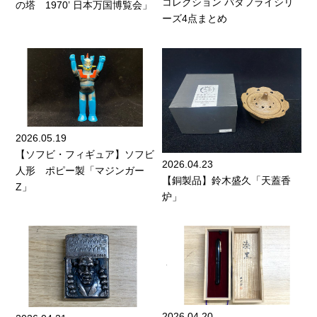
コレクション バタフライシリ
の塔 1970’ 日本万国博覧会」
ーズ4点まとめ
2026.05.19
【ソフビ・フィギュア】ソフビ
2026.04.23
人形 ポピー製「マジンガー
【銅製品】鈴木盛久「天蓋香
Z」
炉」
2026.04.20