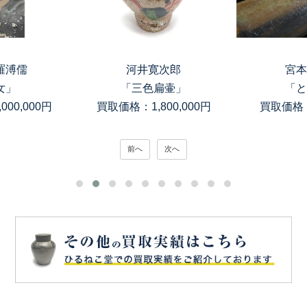
羅溥儒
河井寛次郎
宮本
女」
「三色扁壷」
「と
00,000円
買取価格：1,800,000円
買取価格：
前へ
次へ