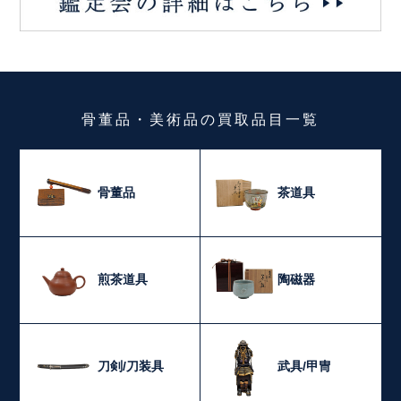
骨董品・美術品
の
買取品目一覧
骨董品
茶道具
煎茶道具
陶磁器
刀剣/刀装具
武具/甲冑