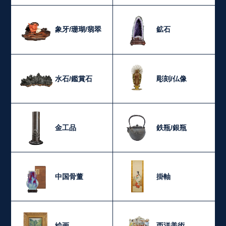
象牙/珊瑚/翡翠
鉱石
水石/鑑賞石
彫刻/仏像
金工品
鉄瓶/銀瓶
中国骨董
掛軸
絵画
西洋美術