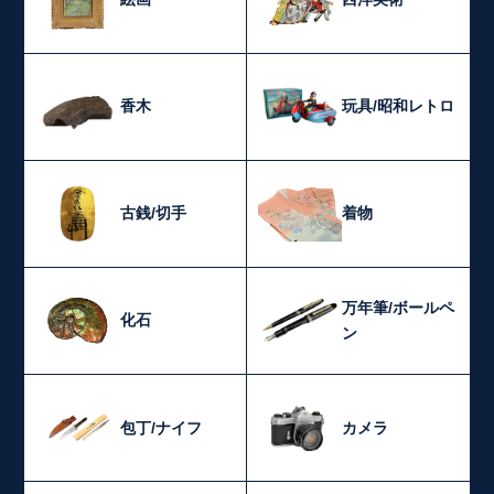
香木
玩具/昭和レトロ
古銭/切手
着物
万年筆/ボールペ
化石
ン
包丁/ナイフ
カメラ