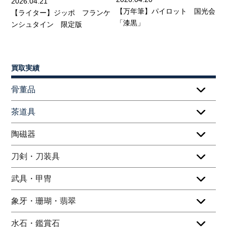
2026.04.21
【万年筆】パイロット 国光会
【ライター】ジッポ フランケ
「漆黒」
ンシュタイン 限定版
買取実績
骨董品
茶道具
陶磁器
刀剣・刀装具
武具・甲冑
象牙・珊瑚・翡翠
水石・鑑賞石