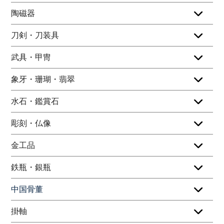
陶磁器
刀剣・刀装具
武具・甲冑
象牙・珊瑚・翡翠
水石・鑑賞石
彫刻・仏像
金工品
鉄瓶・銀瓶
中国骨董
掛軸