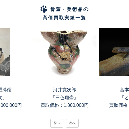
の
骨董・美術品
高価買取実績一覧
羅溥儒
河井寛次郎
宮本
女」
「三色扁壷」
「と
00,000円
買取価格：1,800,000円
買取価格：
前へ
次へ