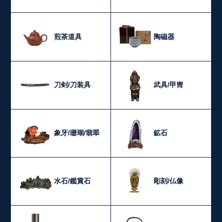
煎茶道具
陶磁器
刀剣/刀装具
武具/甲冑
象牙/珊瑚/翡翠
鉱石
水石/鑑賞石
彫刻/仏像