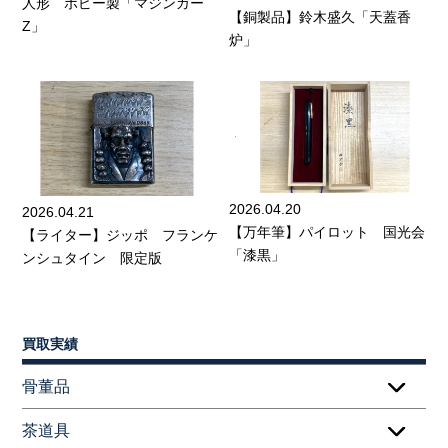
人形 ポピー製「マジンガー
【銅製品】鈴木盛久「天蓋香
Z」
炉」
2026.04.20
2026.04.21
【万年筆】パイロット 国光会
【ライター】ジッポ フランケ
「漆黒」
ンシュタイン 限定版
買取実績
骨董品
茶道具