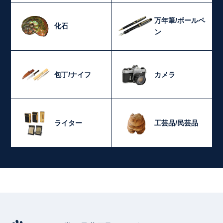
万年筆/ボールペ
化石
ン
包丁/ナイフ
カメラ
ライター
工芸品/民芸品