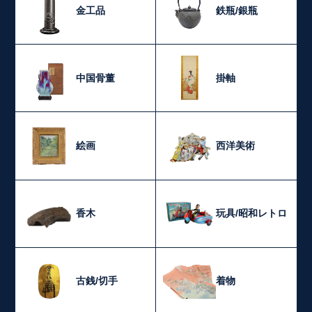
金工品
鉄瓶/銀瓶
中国骨董
掛軸
絵画
西洋美術
香木
玩具/昭和レトロ
古銭/切手
着物