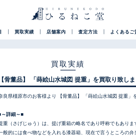
目
買取実績
店舗案内
査定方法
よくあるご
買取実績
【骨董品】 「蒔絵山水城図 提重」を買取り致し
奈良県橿原市のお客様より 【骨董品】 「蒔絵山水城図 提重」
■～詳細～■
提重（さげじゅう）は、提げ重箱の略名であり呼称でもありま
一般的には食べ物などを入れる漆器箱、現在で言うところの弁