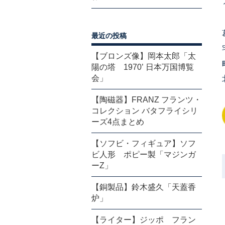
最近の投稿
【ブロンズ像】岡本太郎「太
陽の塔 1970’ 日本万国博覧
会」
【陶磁器】FRANZ フランツ・
コレクション バタフライシリ
ーズ4点まとめ
【ソフビ・フィギュア】ソフ
ビ人形 ポピー製「マジンガ
ーZ」
【銅製品】鈴木盛久「天蓋香
炉」
【ライター】ジッポ フラン