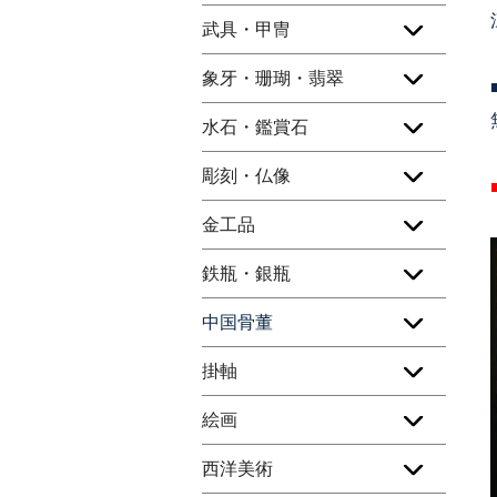
武具・甲冑
象牙・珊瑚・翡翠
水石・鑑賞石
彫刻・仏像
金工品
鉄瓶・銀瓶
中国骨董
掛軸
絵画
西洋美術