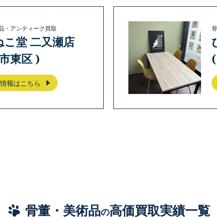
品・アンティーク買取
ねこ堂 二又瀬店
岡市東区 )
情報はこちら
骨董・美術品
高価買取実績一覧
の