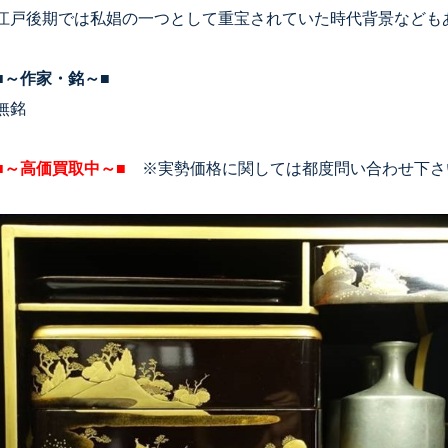
江戸後期では私娼の一つとして重宝されていた時代背景なども
■～作家・銘～■
無銘
■～高価買取中～■
※実勢価格に関しては都度問い合わせ下さ