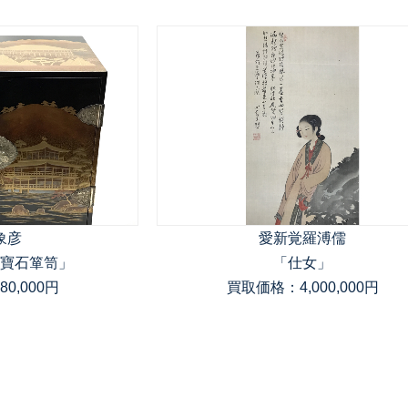
象彦
愛新覚羅溥儒
寶石箪笥」
「仕女」
0,000円
買取価格：4,000,000円