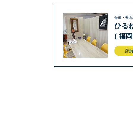
骨董・美術
ひる
( 福
店舗