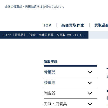
全国の骨董品・美術品買取はお任せください。
TOP
高価買取作家
買取品
TOP
> 【骨董品】 「蒔絵山水城図 提重」を買取り致しました。
買取実績
骨董品
茶道具
陶磁器
刀剣・刀装具