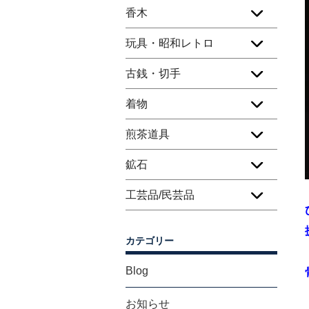
香木
玩具・昭和レトロ
古銭・切手
着物
煎茶道具
鉱石
工芸品/民芸品
カテゴリー
Blog
お知らせ