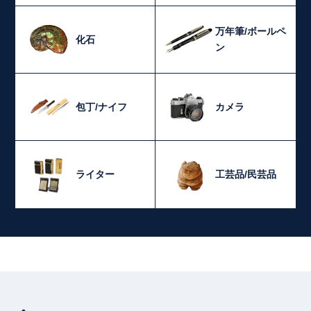
万年筆/ボールペ
化石
ン
包丁/ナイフ
カメラ
ライター
工芸品/民芸品