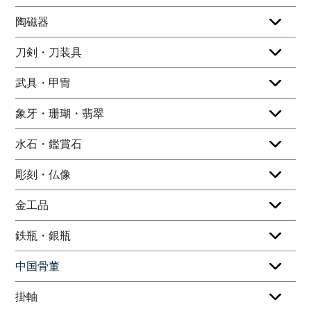
陶磁器
刀剣・刀装具
武具・甲冑
象牙・珊瑚・翡翠
水石・鑑賞石
彫刻・仏像
金工品
鉄瓶・銀瓶
中国骨董
掛軸