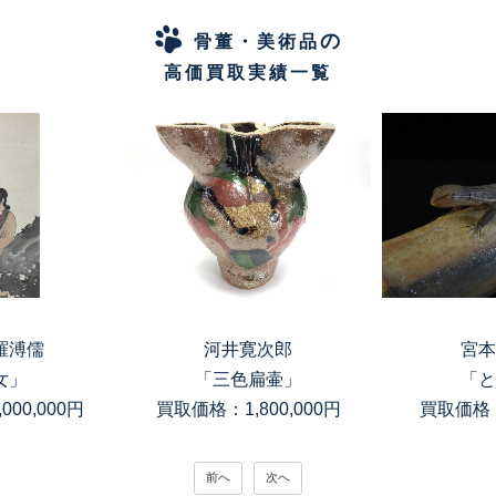
の
骨董・美術品
高価買取実績一覧
羅溥儒
河井寛次郎
宮本
女」
「三色扁壷」
「と
00,000円
買取価格：1,800,000円
買取価格：
前へ
次へ