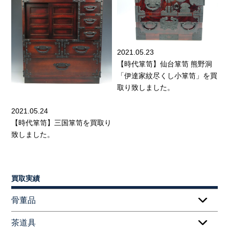
2021.05.23
【時代箪笥】仙台箪笥 熊野洞
「伊達家紋尽くし小箪笥」を買
取り致しました。
2021.05.24
【時代箪笥】三国箪笥を買取り
致しました。
買取実績
骨董品
茶道具