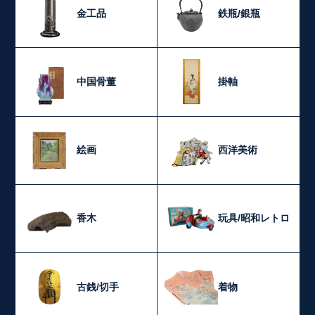
金工品
鉄瓶/銀瓶
中国骨董
掛軸
絵画
西洋美術
香木
玩具/昭和レトロ
古銭/切手
着物