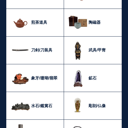
煎茶道具
陶磁器
刀剣/刀装具
武具/甲冑
象牙/珊瑚/翡翠
鉱石
水石/鑑賞石
彫刻/仏像