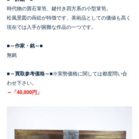
時代物の寶石箪笥、鍵付き四方系の小型箪笥。
松風景図の蒔絵が特徴です、美術品としての価値も高く
現在では入手が困難な作品の一つです。
■～作家・銘～■
無銘
■～買取参考価格～■
※実勢価格に関しては都度問い合
わせ下さい。
～「40,000円」