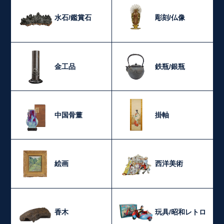
水石/鑑賞石
彫刻/仏像
金工品
鉄瓶/銀瓶
中国骨董
掛軸
絵画
西洋美術
香木
玩具/昭和レトロ