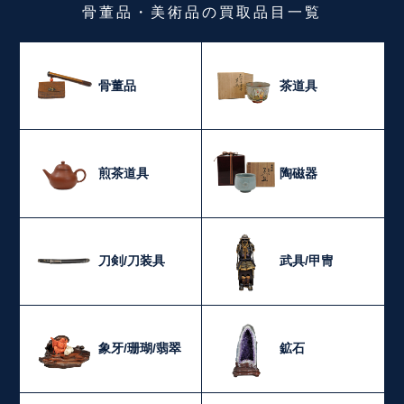
骨董品・美術品
の
買取品目一覧
骨董品
茶道具
煎茶道具
陶磁器
刀剣/刀装具
武具/甲冑
象牙/珊瑚/翡翠
鉱石