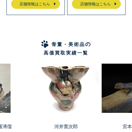
店舗情報はこちら
店舗情報はこちら
の
骨董・美術品
高価買取実績一覧
羅溥儒
河井寛次郎
宮本