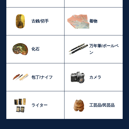
古銭/切手
着物
万年筆/ボールペ
化石
ン
包丁/ナイフ
カメラ
ライター
工芸品/民芸品