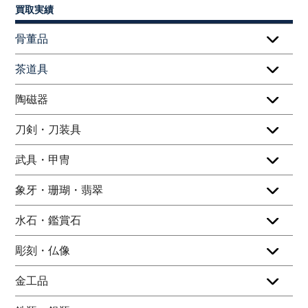
買取実績
骨董品
茶道具
陶磁器
刀剣・刀装具
武具・甲冑
象牙・珊瑚・翡翠
水石・鑑賞石
彫刻・仏像
金工品