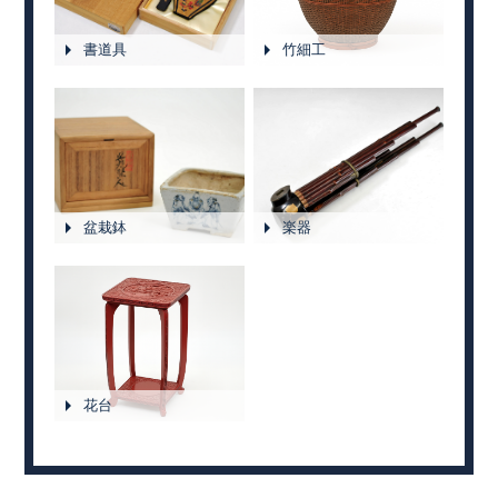
書道具
竹細工
盆栽鉢
楽器
花台