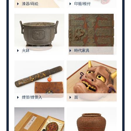
漆器/蒔絵
印籠/根付
火鉢
時代家具
煙管/煙管入
面