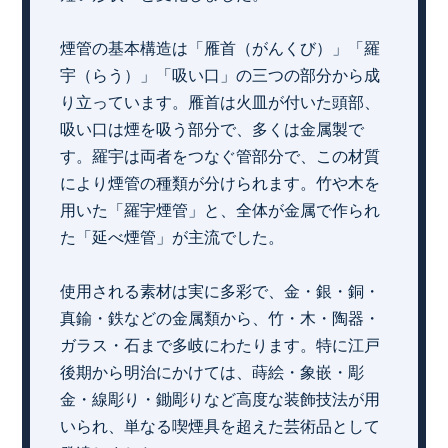
煙管の基本構造は「雁首（がんくび）」「羅
宇（らう）」「吸い口」の三つの部分から成
り立っています。雁首は火皿が付いた頭部、
吸い口は煙を吸う部分で、多くは金属製で
す。羅宇は両者をつなぐ管部分で、この材質
により煙管の種類が分けられます。竹や木を
用いた「羅宇煙管」と、全体が金属で作られ
た「延べ煙管」が主流でした。
使用される素材は実に多彩で、金・銀・銅・
真鍮・鉄などの金属類から、竹・木・陶器・
ガラス・石まで多岐にわたります。特に江戸
後期から明治にかけては、蒔絵・象嵌・彫
金・線彫り・鋤彫りなど高度な装飾技法が用
いられ、単なる喫煙具を超えた芸術品として