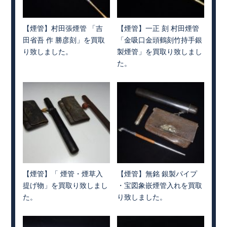
【煙管】村田張煙管 「吉
【煙管】一正 刻 村田煙管
田省吾 作 勝彦刻」を買取
「金吸口金頭鶴刻竹持手銀
り致しました。
製煙管」を買取り致しまし
た。
【煙管】「 煙管・煙草入
【煙管】無銘 銀製パイプ
提げ物」を買取り致しまし
・宝図象嵌煙管入れを買取
た。
り致しました。