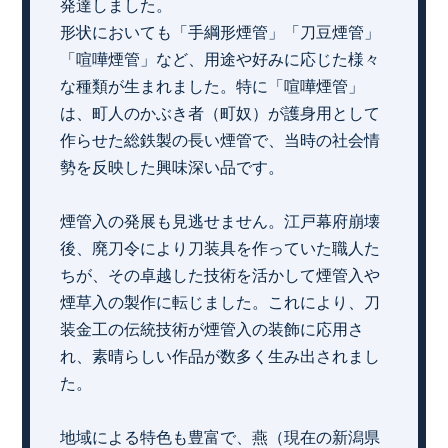
発達しました。
形状においても「手綱形煙管」「刀豆煙管」
「喧嘩煙管」など、用途や好みに応じた様々
な種類が生まれました。特に「喧嘩煙管」
は、町人のかぶき者（町奴）が護身用として
作らせた総鉄製の長い煙管で、当時の社会情
勢を反映した興味深い品です。
煙管入の発展も見逃せません。江戸幕府崩壊
後、廃刀令により刀装具を作っていた職人た
ちが、その卓越した技術を活かして煙管入や
煙草入の製作に転じました。これにより、刀
装金工の伝統技術が煙管入の装飾に応用さ
れ、素晴らしい作品が数多く生み出されまし
た。
地域による特色も豊富で、燕（現在の新潟県