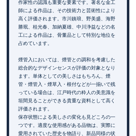
作家性の認識も重要な要素です。著名な金工
師による作品は、その技術力と芸術性により
高く評価されます。市川銕琅、野美盛、海野
勝珉、桂光春、加納夏雄、中川浄益などの名
工による作品は、骨董品として特別な地位を
占めています。
煙管入においては、煙管との調和を考慮した
総合的なデザインセンスが評価の対象となり
ます。単体としての美しさはもちろん、煙
管・煙管入・煙草入・根付などが一揃いで残
っている場合は、江戸時代の粋人の美意識を
垣間見ることができる貴重な資料として高く
評価されます。
保存状態による美しさの変化も見どころの一
つです。適度な使用感がある品物は、実際に
愛用されていた歴史を物語り、新品同様の状