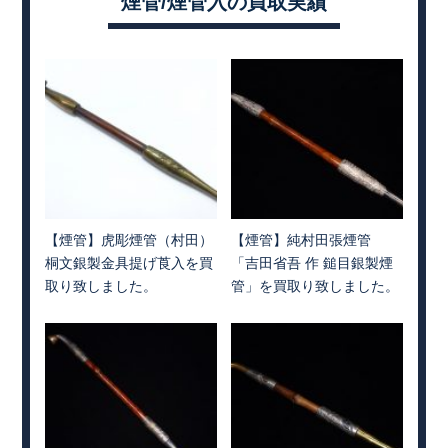
煙管/煙管入の買取実績
【煙管】虎彫煙管（村田）
【煙管】純村田張煙管
桐文銀製金具提げ莨入を買
「吉田省吾 作 鎚目銀製煙
取り致しました。
管」を買取り致しました。