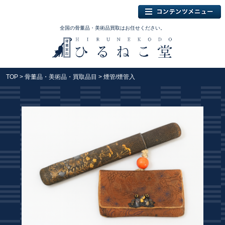
全国の骨董品・美術品買取はお任せください。
TOP
>
骨董品・美術品・買取品目
> 煙管/煙管入