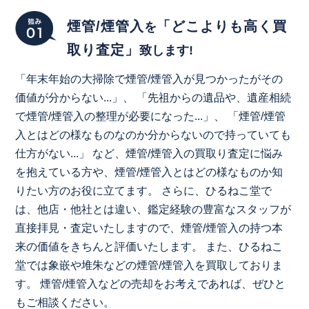
煙管/煙管入
「どこよりも高く買
を
取り査定」
致します!
「年末年始の大掃除で煙管/煙管入が見つかったがその
価値が分からない...」、 「先祖からの遺品や、遺産相続
で煙管/煙管入の整理が必要になった...」、 「煙管/煙管
入とはどの様なものなのか分からないので持っていても
仕方がない...」 など、煙管/煙管入の買取り査定に悩み
を抱えている方や、煙管/煙管入とはどの様なものか知
りたい方のお役に立てます。 さらに、ひるねこ堂で
は、他店・他社とは違い、鑑定経験の豊富なスタッフが
直接拝見・査定いたしますので、煙管/煙管入の持つ本
来の価値をきちんと評価いたします。 また、ひるねこ
堂では象嵌や堆朱などの煙管/煙管入を買取しておりま
す。 煙管/煙管入などの売却をお考えであれば、ぜひと
もご相談ください。