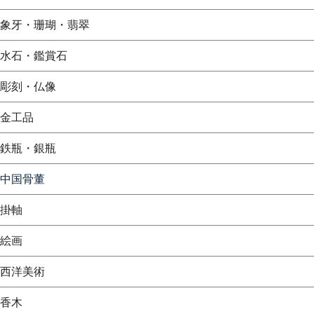
象牙・珊瑚・翡翠
水石・鑑賞石
彫刻・仏像
金工品
鉄瓶・銀瓶
中国骨董
掛軸
絵画
西洋美術
香木