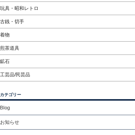
玩具・昭和レトロ
古銭・切手
着物
煎茶道具
鉱石
工芸品/民芸品
カテゴリー
Blog
お知らせ