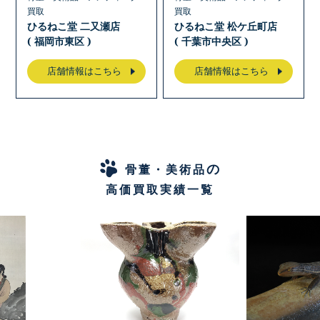
買取
買取
ひるねこ堂 二又瀬店
ひるねこ堂 松ケ丘町店
( 福岡市東区 )
( 千葉市中央区 )
店舗情報はこちら
店舗情報はこちら
の
骨董・美術品
高価買取実績一覧