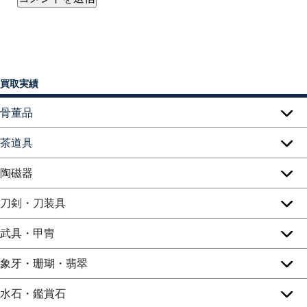
買取実績
骨董品
茶道具
陶磁器
刀剣・刀装具
武具・甲冑
象牙・珊瑚・翡翠
水石・鑑賞石