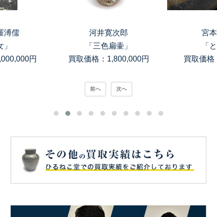
羅溥儒
河井寛次郎
宮本
女」
「三色扁壷」
「と
00,000円
買取価格：1,800,000円
買取価格：
前へ
次へ