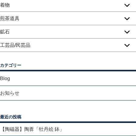
着物
煎茶道具
鉱石
工芸品/民芸品
カテゴリー
Blog
お知らせ
最近の投稿
【陶磁器】陶葊「牡丹絵 鉢」