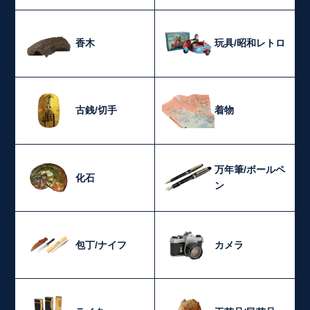
香木
玩具/昭和レトロ
古銭/切手
着物
万年筆/ボールペ
化石
ン
包丁/ナイフ
カメラ