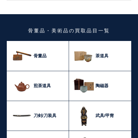
骨董品・美術品
の
買取品目一覧
骨董品
茶道具
煎茶道具
陶磁器
刀剣/刀装具
武具/甲冑