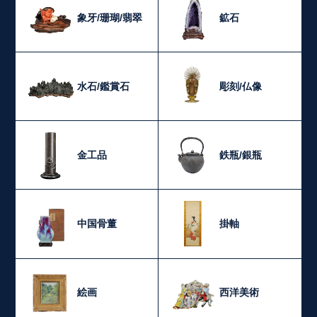
象牙/珊瑚/翡翠
鉱石
水石/鑑賞石
彫刻/仏像
金工品
鉄瓶/銀瓶
中国骨董
掛軸
絵画
西洋美術