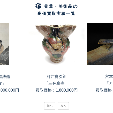
の
骨董・美術品
高価買取実績一覧
羅溥儒
河井寛次郎
宮本
女」
「三色扁壷」
「と
00,000円
買取価格：1,800,000円
買取価格：
前へ
次へ