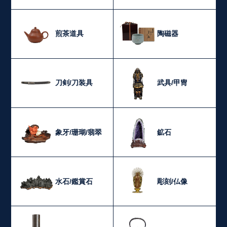
煎茶道具
陶磁器
刀剣/刀装具
武具/甲冑
象牙/珊瑚/翡翠
鉱石
水石/鑑賞石
彫刻/仏像