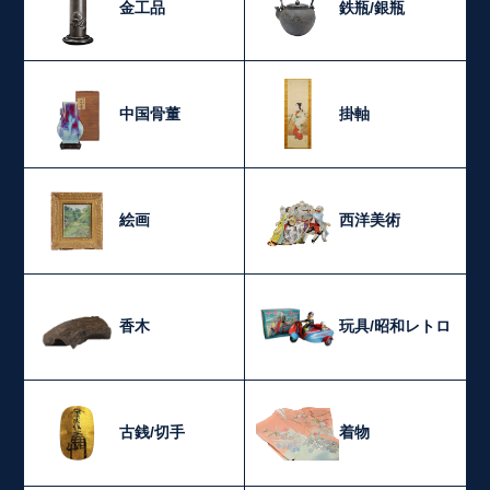
金工品
鉄瓶/銀瓶
中国骨董
掛軸
絵画
西洋美術
香木
玩具/昭和レトロ
古銭/切手
着物