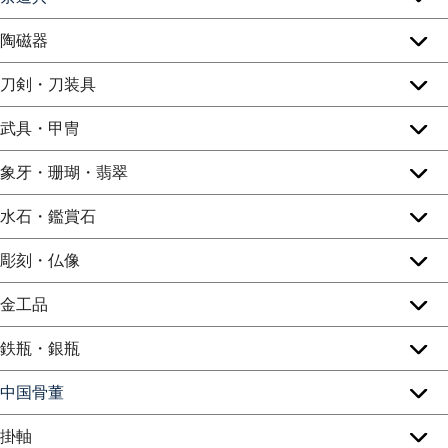
陶磁器
刀剣・刀装具
武具・甲冑
象牙・珊瑚・翡翠
水石・鑑賞石
彫刻・仏像
金工品
鉄瓶・銀瓶
中国骨董
掛軸