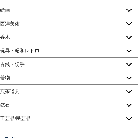
絵画
西洋美術
香木
玩具・昭和レトロ
古銭・切手
着物
煎茶道具
鉱石
工芸品/民芸品