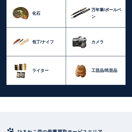
万年筆/ボールペ
化石
ン
包丁/ナイフ
カメラ
ライター
工芸品/民芸品
ひるねこ堂の骨董買取サービスエリア