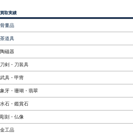
買取実績
骨董品
茶道具
陶磁器
刀剣・刀装具
武具・甲冑
象牙・珊瑚・翡翠
水石・鑑賞石
彫刻・仏像
金工品