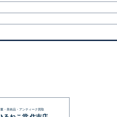
骨董・美術品・アンティーク買取
ひるねこ堂 住吉店