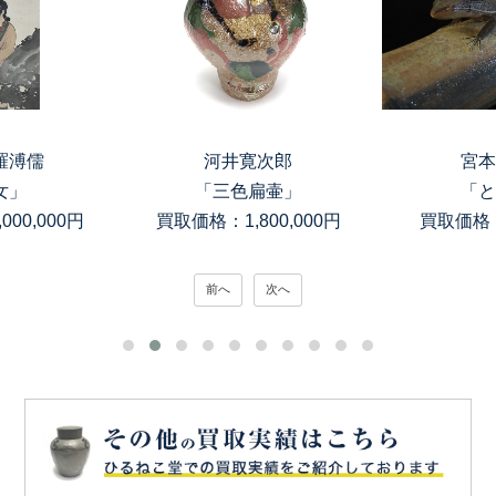
羅溥儒
河井寛次郎
宮本
女」
「三色扁壷」
「と
00,000円
買取価格：1,800,000円
買取価格：
前へ
次へ