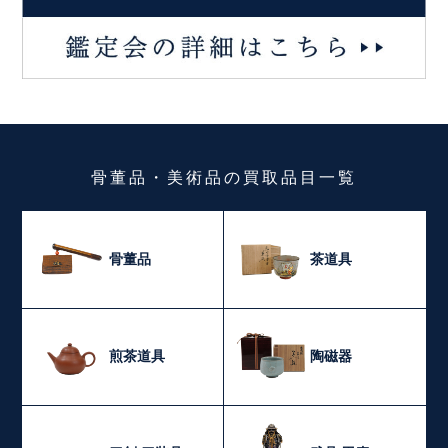
骨董品・美術品
の
買取品目一覧
骨董品
茶道具
煎茶道具
陶磁器