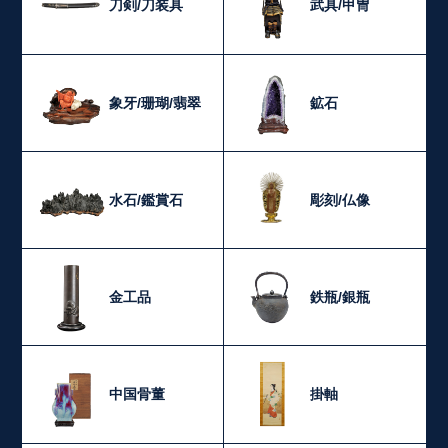
刀剣/刀装具
武具/甲冑
象牙/珊瑚/翡翠
鉱石
水石/鑑賞石
彫刻/仏像
金工品
鉄瓶/銀瓶
中国骨董
掛軸