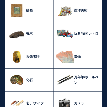
絵画
西洋美術
香木
玩具/昭和レトロ
古銭/切手
着物
万年筆/ボールペ
化石
ン
包丁/ナイフ
カメラ