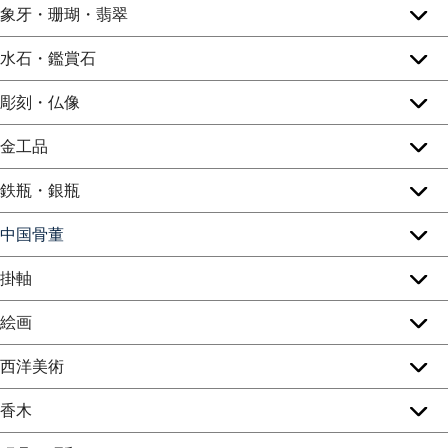
象牙・珊瑚・翡翠
水石・鑑賞石
彫刻・仏像
金工品
鉄瓶・銀瓶
中国骨董
掛軸
絵画
西洋美術
香木