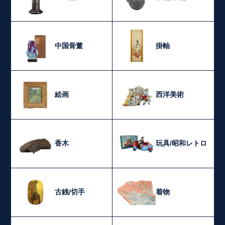
中国骨董
掛軸
絵画
西洋美術
香木
玩具/昭和レトロ
古銭/切手
着物