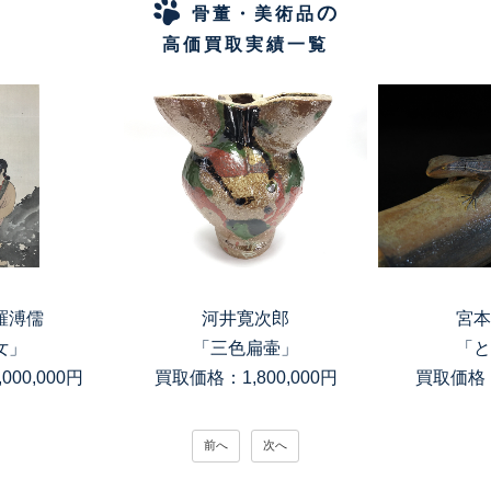
の
骨董・美術品
高価買取実績一覧
羅溥儒
河井寛次郎
宮本
女」
「三色扁壷」
「と
00,000円
買取価格：1,800,000円
買取価格：
前へ
次へ