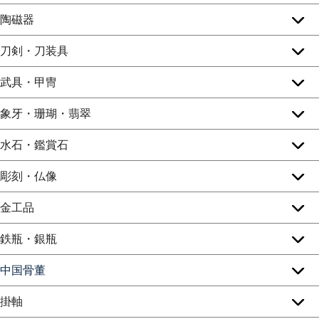
陶磁器
刀剣・刀装具
武具・甲冑
象牙・珊瑚・翡翠
水石・鑑賞石
彫刻・仏像
金工品
鉄瓶・銀瓶
中国骨董
掛軸