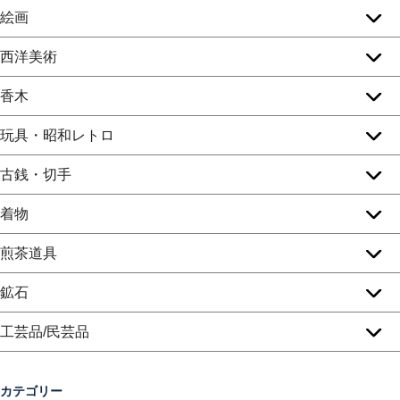
絵画
西洋美術
香木
玩具・昭和レトロ
古銭・切手
着物
煎茶道具
鉱石
工芸品/民芸品
カテゴリー