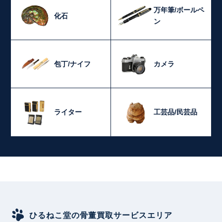
万年筆/ボールペ
化石
ン
包丁/ナイフ
カメラ
ライター
工芸品/民芸品
ひるねこ堂の骨董買取サービスエリア