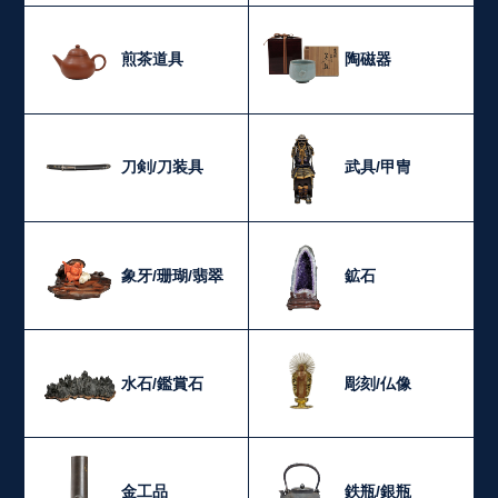
煎茶道具
陶磁器
刀剣/刀装具
武具/甲冑
象牙/珊瑚/翡翠
鉱石
水石/鑑賞石
彫刻/仏像
金工品
鉄瓶/銀瓶