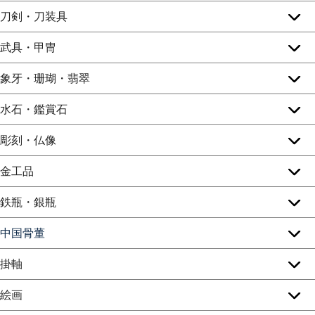
刀剣・刀装具
武具・甲冑
象牙・珊瑚・翡翠
水石・鑑賞石
彫刻・仏像
金工品
鉄瓶・銀瓶
中国骨董
掛軸
絵画