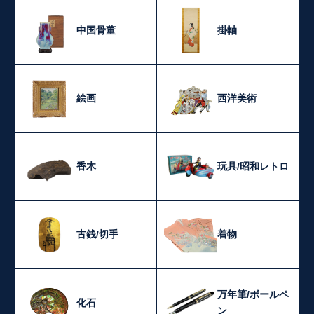
中国骨董
掛軸
絵画
西洋美術
香木
玩具/昭和レトロ
古銭/切手
着物
万年筆/ボールペ
化石
ン