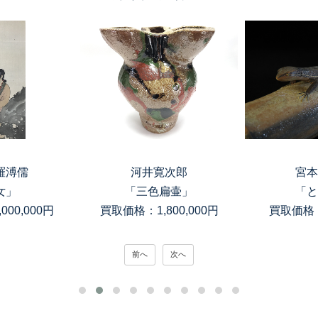
羅溥儒
河井寛次郎
宮本
女」
「三色扁壷」
「と
00,000円
買取価格：1,800,000円
買取価格：
前へ
次へ