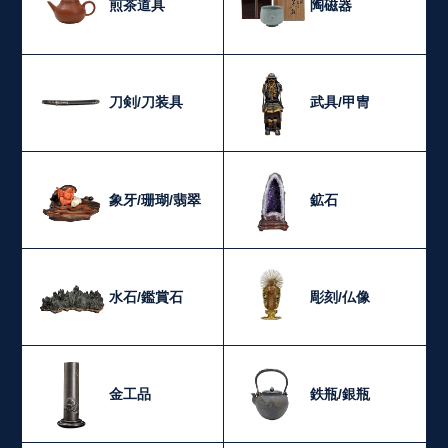
煎茶道具
陶磁器
刀剣/刀装具
武具/甲冑
象牙/珊瑚/翡翠
鉱石
水石/鑑賞石
彫刻/仏像
金工品
鉄瓶/銀瓶