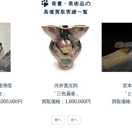
の
骨董・美術品
高価買取実績一覧
羅溥儒
河井寛次郎
宮本
女」
「三色扁壷」
「と
00,000円
買取価格：1,800,000円
買取価格：
前へ
次へ