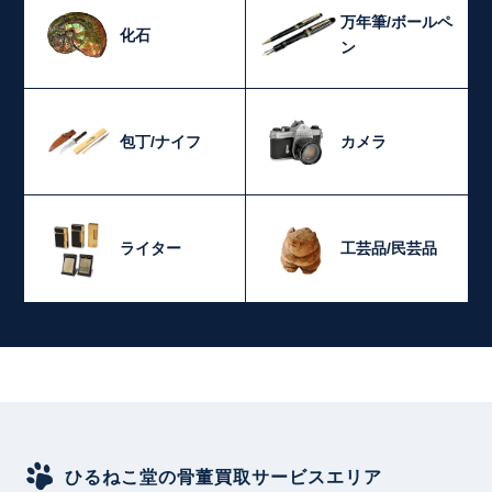
万年筆/ボールペ
化石
ン
包丁/ナイフ
カメラ
ライター
工芸品/民芸品
ひるねこ堂の骨董買取サービスエリア