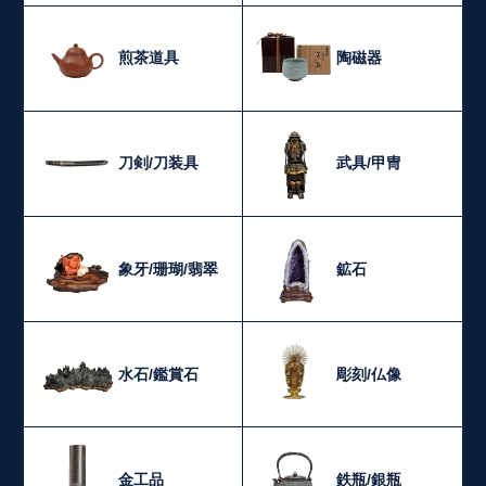
煎茶道具
陶磁器
刀剣/刀装具
武具/甲冑
象牙/珊瑚/翡翠
鉱石
水石/鑑賞石
彫刻/仏像
金工品
鉄瓶/銀瓶