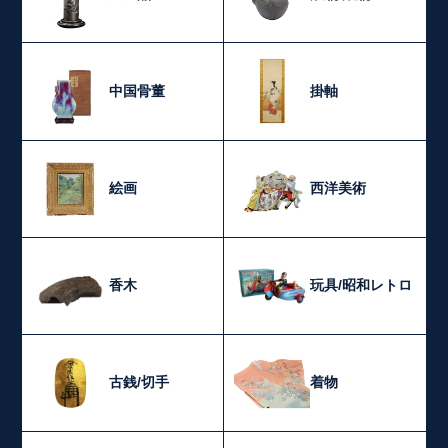
中国骨董
掛軸
絵画
西洋美術
香木
玩具/昭和レトロ
古銭/切手
着物