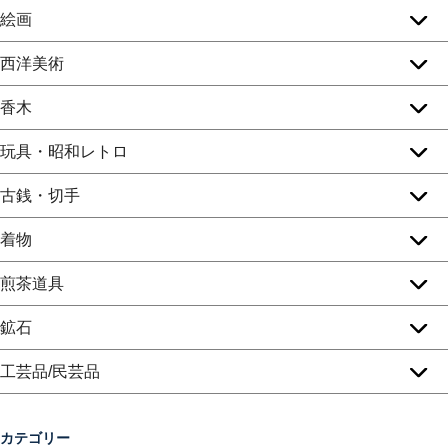
絵画
西洋美術
香木
玩具・昭和レトロ
古銭・切手
着物
煎茶道具
鉱石
工芸品/民芸品
カテゴリー