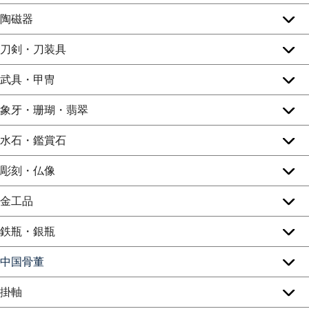
陶磁器
刀剣・刀装具
武具・甲冑
象牙・珊瑚・翡翠
水石・鑑賞石
彫刻・仏像
金工品
鉄瓶・銀瓶
中国骨董
掛軸