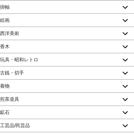
掛軸
絵画
西洋美術
香木
玩具・昭和レトロ
古銭・切手
着物
煎茶道具
鉱石
工芸品/民芸品