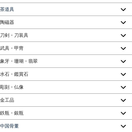
茶道具
陶磁器
刀剣・刀装具
武具・甲冑
象牙・珊瑚・翡翠
水石・鑑賞石
彫刻・仏像
金工品
鉄瓶・銀瓶
中国骨董