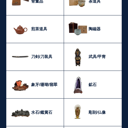
骨董品
茶道具
煎茶道具
陶磁器
刀剣/刀装具
武具/甲冑
象牙/珊瑚/翡翠
鉱石
水石/鑑賞石
彫刻/仏像