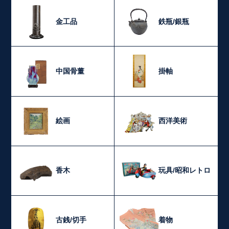
金工品
鉄瓶/銀瓶
中国骨董
掛軸
絵画
西洋美術
香木
玩具/昭和レトロ
古銭/切手
着物