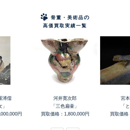
の
骨董・美術品
高価買取実績一覧
羅溥儒
河井寛次郎
宮本
女」
「三色扁壷」
「と
00,000円
買取価格：1,800,000円
買取価格：