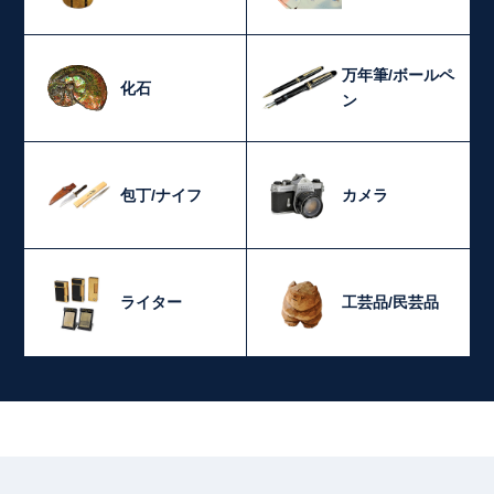
万年筆/ボールペ
化石
ン
包丁/ナイフ
カメラ
ライター
工芸品/民芸品