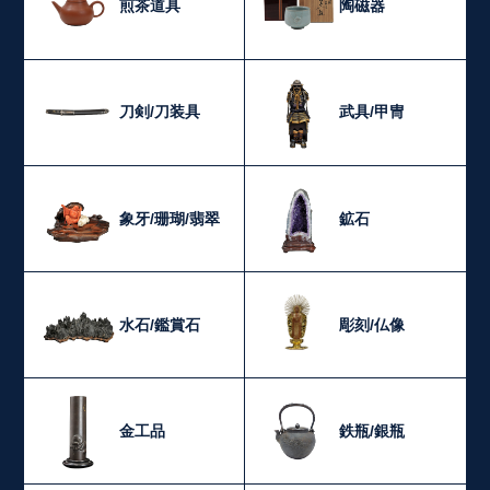
煎茶道具
陶磁器
刀剣/刀装具
武具/甲冑
象牙/珊瑚/翡翠
鉱石
水石/鑑賞石
彫刻/仏像
金工品
鉄瓶/銀瓶