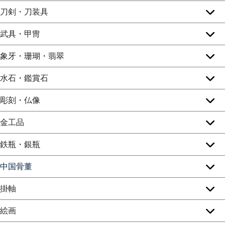
刀剣・刀装具
武具・甲冑
象牙・珊瑚・翡翠
水石・鑑賞石
彫刻・仏像
金工品
鉄瓶・銀瓶
中国骨董
掛軸
絵画