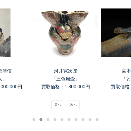
羅溥儒
河井寛次郎
宮本
女」
「三色扁壷」
「と
00,000円
買取価格：1,800,000円
買取価格：
前へ
次へ