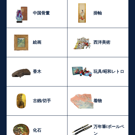
中国骨董
掛軸
絵画
西洋美術
香木
玩具/昭和レトロ
古銭/切手
着物
万年筆/ボールペ
化石
ン