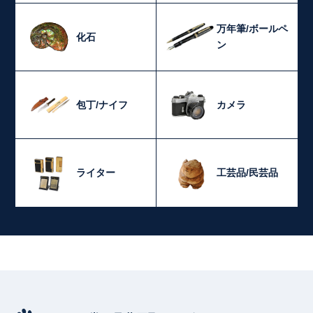
万年筆/ボールペ
化石
ン
包丁/ナイフ
カメラ
ライター
工芸品/民芸品