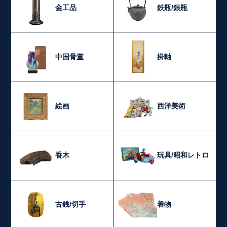
金工品
鉄瓶/銀瓶
中国骨董
掛軸
絵画
西洋美術
香木
玩具/昭和レトロ
古銭/切手
着物