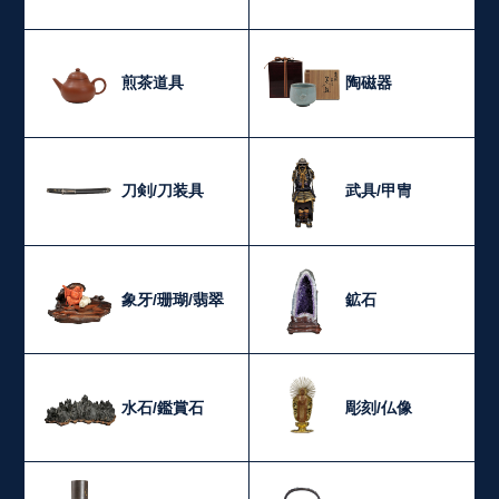
煎茶道具
陶磁器
刀剣/刀装具
武具/甲冑
象牙/珊瑚/翡翠
鉱石
水石/鑑賞石
彫刻/仏像