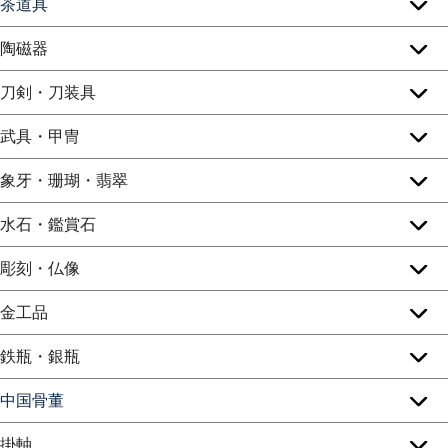
茶道具
陶磁器
刀剣・刀装具
武具・甲冑
象牙・珊瑚・翡翠
水石・鑑賞石
彫刻・仏像
金工品
鉄瓶・銀瓶
中国骨董
掛軸