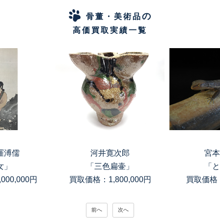
の
骨董・美術品
高価買取実績一覧
羅溥儒
河井寛次郎
宮本
女」
「三色扁壷」
「と
00,000円
買取価格：1,800,000円
買取価格：
前へ
次へ