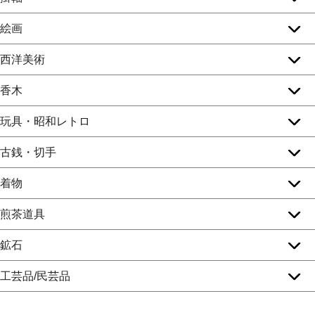
絵画
西洋美術
香木
玩具・昭和レトロ
古銭・切手
着物
煎茶道具
鉱石
工芸品/民芸品