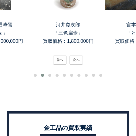
寛次郎
宮本理三郎
高木
扁壷」
「とかげ」
「銀滴岩目
800,000円
買取価格：150,000円
買取価格：
前へ
次へ
金工品の買取実績