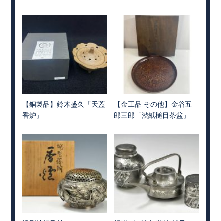
【銅製品】鈴木盛久「天蓋
【金工品 その他】金谷五
香炉」
郎三郎「渋紙槌目茶盆」