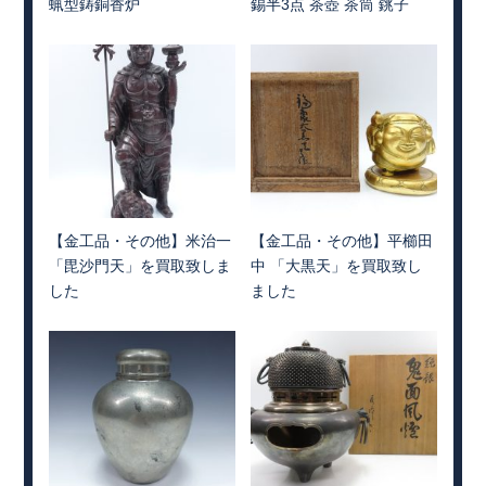
蝋型鋳銅香炉
錫半3点 茶壺 茶筒 銚子
【金工品・その他】米治一
【金工品・その他】平櫛田
「毘沙門天」を買取致しま
中 「大黒天」を買取致し
した
ました