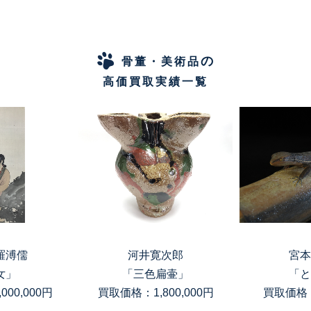
の
骨董・美術品
高価買取実績一覧
寛次郎
宮本理三郎
高木
扁壷」
「とかげ」
「銀滴岩目
00,000円
買取価格：150,000円
買取価格：