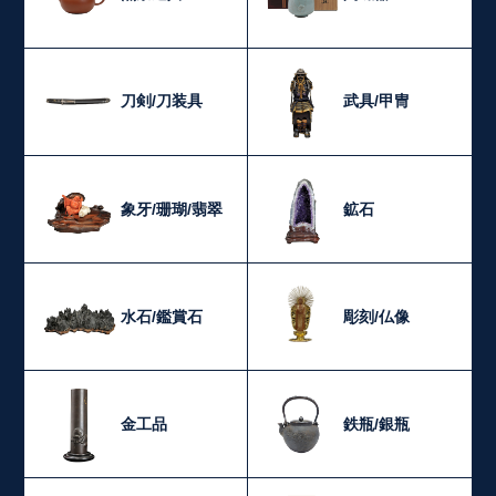
刀剣/刀装具
武具/甲冑
象牙/珊瑚/翡翠
鉱石
水石/鑑賞石
彫刻/仏像
金工品
鉄瓶/銀瓶