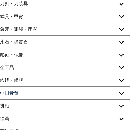
刀剣・刀装具
武具・甲冑
象牙・珊瑚・翡翠
水石・鑑賞石
彫刻・仏像
金工品
鉄瓶・銀瓶
中国骨董
掛軸
絵画