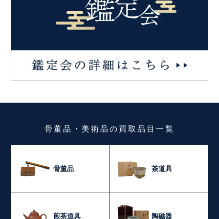
骨董品・美術品
の
買取品目一覧
骨董品
茶道具
煎茶道具
陶磁器