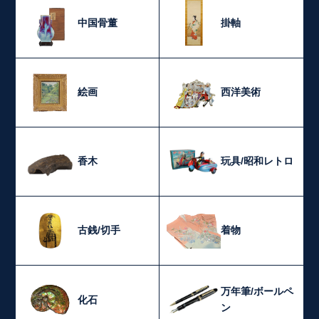
中国骨董
掛軸
絵画
西洋美術
香木
玩具/昭和レトロ
古銭/切手
着物
万年筆/ボールペ
化石
ン