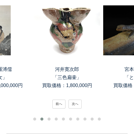
羅溥儒
河井寛次郎
宮本
女」
「三色扁壷」
「と
00,000円
買取価格：1,800,000円
買取価格：
前へ
次へ