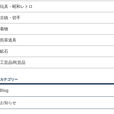
玩具・昭和レトロ
古銭・切手
着物
煎茶道具
鉱石
工芸品/民芸品
カテゴリー
Blog
お知らせ