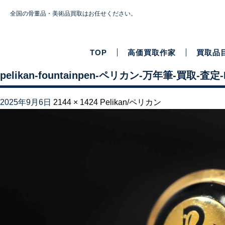
全国の骨董品・美術品買取はお任せください。
TOP
高価買取作家
買取品
pelikan-fountainpen-ペリカン-万年筆-買取-査定-
2025年9月6日
2144 × 1424
Pelikan/ペリカン