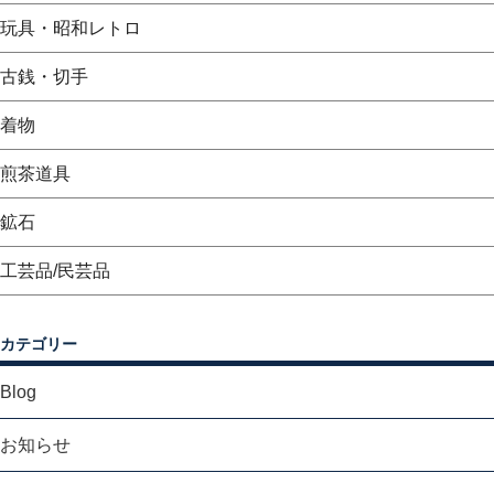
玩具・昭和レトロ
古銭・切手
着物
煎茶道具
鉱石
工芸品/民芸品
カテゴリー
Blog
お知らせ