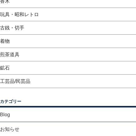
香木
玩具・昭和レトロ
古銭・切手
着物
煎茶道具
鉱石
工芸品/民芸品
カテゴリー
Blog
お知らせ