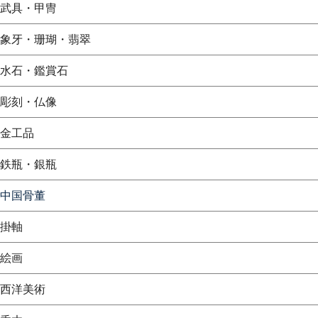
武具・甲冑
象牙・珊瑚・翡翠
水石・鑑賞石
彫刻・仏像
金工品
鉄瓶・銀瓶
中国骨董
掛軸
絵画
西洋美術