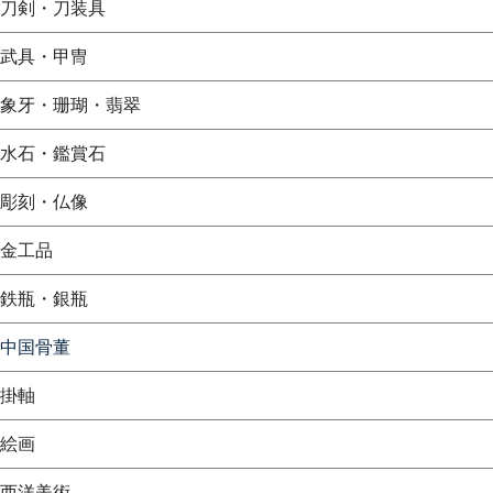
刀剣・刀装具
武具・甲冑
象牙・珊瑚・翡翠
水石・鑑賞石
彫刻・仏像
金工品
鉄瓶・銀瓶
中国骨董
掛軸
絵画
西洋美術