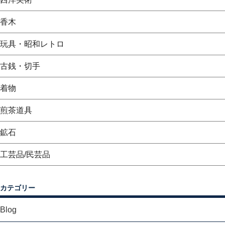
香木
玩具・昭和レトロ
古銭・切手
着物
煎茶道具
鉱石
工芸品/民芸品
カテゴリー
Blog