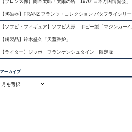
【ブロンズ像】岡本太郎「太陽の塔 1970’ 日本万国博覧会」
【陶磁器】FRANZ フランツ・コレクション バタフライシリ
【ソフビ・フィギュア】ソフビ人形 ポピー製「マジンガーZ
【銅製品】鈴木盛久「天蓋香炉」
【ライター】ジッポ フランケンシュタイン 限定版
アーカイブ