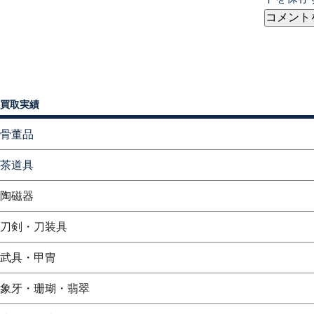
買取実績
骨董品
茶道具
陶磁器
刀剣・刀装具
武具・甲冑
象牙・珊瑚・翡翠