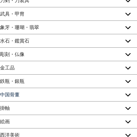
刀剣・刀装具
武具・甲冑
象牙・珊瑚・翡翠
水石・鑑賞石
彫刻・仏像
金工品
鉄瓶・銀瓶
中国骨董
掛軸
絵画
西洋美術