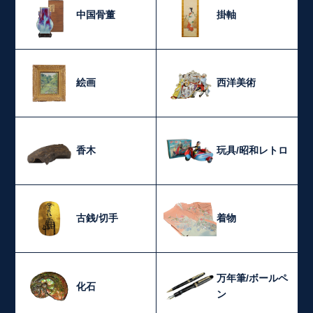
中国骨董
掛軸
絵画
西洋美術
香木
玩具/昭和レトロ
古銭/切手
着物
万年筆/ボールペ
化石
ン