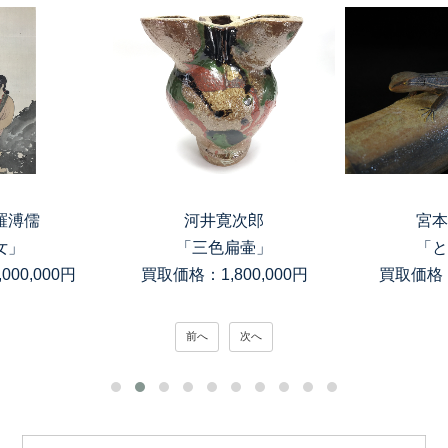
羅溥儒
河井寛次郎
宮本
女」
「三色扁壷」
「と
00,000円
買取価格：1,800,000円
買取価格：
前へ
次へ