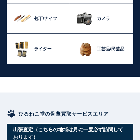
包丁/ナイフ
カメラ
ライター
工芸品/民芸品
ひるねこ堂の骨董買取サービスエリア
出張査定（こちらの地域は月に一度必ず訪問して
おります）