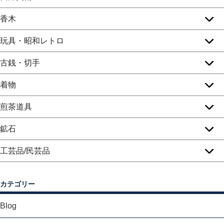
香木
玩具・昭和レトロ
古銭・切手
着物
煎茶道具
鉱石
工芸品/民芸品
カテゴリー
Blog