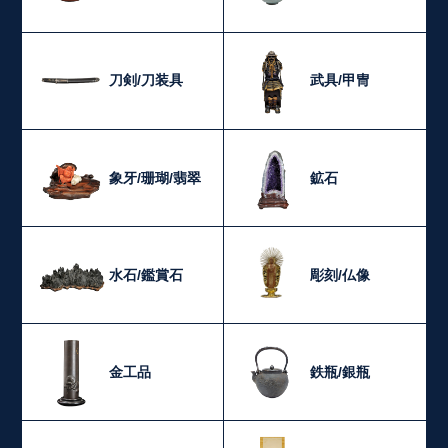
刀剣/刀装具
武具/甲冑
象牙/珊瑚/翡翠
鉱石
水石/鑑賞石
彫刻/仏像
金工品
鉄瓶/銀瓶