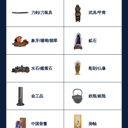
刀剣/刀装具
武具/甲冑
象牙/珊瑚/翡翠
鉱石
水石/鑑賞石
彫刻/仏像
金工品
鉄瓶/銀瓶
中国骨董
掛軸