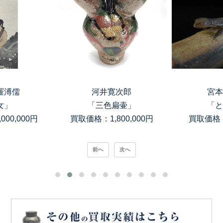
羅溥儒
河井寛次郎
宮本
女」
「三色扁壷」
「と
00,000円
買取価格：1,800,000円
買取価格：
前へ
次へ