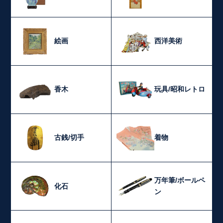
絵画
西洋美術
香木
玩具/昭和レトロ
古銭/切手
着物
万年筆/ボールペ
化石
ン