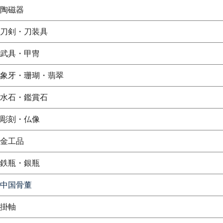
陶磁器
刀剣・刀装具
武具・甲冑
象牙・珊瑚・翡翠
水石・鑑賞石
彫刻・仏像
金工品
鉄瓶・銀瓶
中国骨董
掛軸