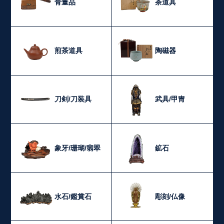
骨董品
茶道具
煎茶道具
陶磁器
刀剣/刀装具
武具/甲冑
象牙/珊瑚/翡翠
鉱石
水石/鑑賞石
彫刻/仏像