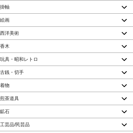
掛軸
絵画
西洋美術
香木
玩具・昭和レトロ
古銭・切手
着物
煎茶道具
鉱石
工芸品/民芸品