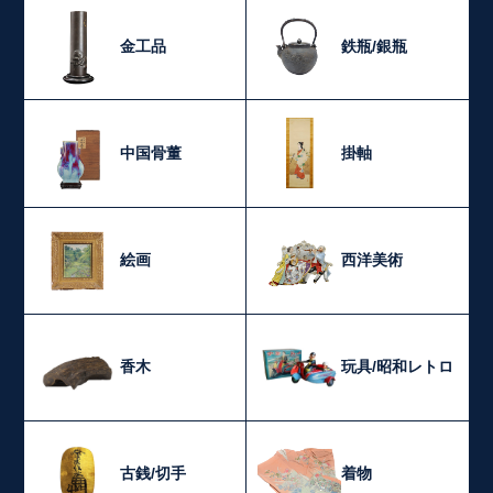
金工品
鉄瓶/銀瓶
中国骨董
掛軸
絵画
西洋美術
香木
玩具/昭和レトロ
古銭/切手
着物