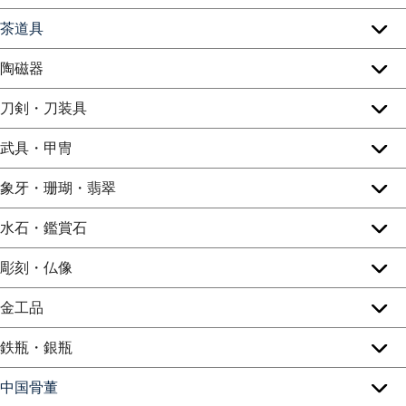
茶道具
陶磁器
刀剣・刀装具
武具・甲冑
象牙・珊瑚・翡翠
水石・鑑賞石
彫刻・仏像
金工品
鉄瓶・銀瓶
中国骨董