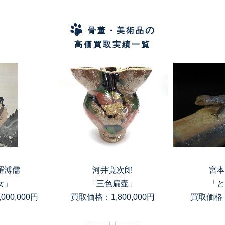
の
骨董・美術品
高価買取実績一覧
羅溥儒
河井寛次郎
宮本
女」
「三色扁壷」
「と
00,000円
買取価格：1,800,000円
買取価格：