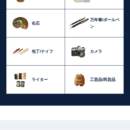
万年筆/ボールペ
化石
ン
包丁/ナイフ
カメラ
ライター
工芸品/民芸品