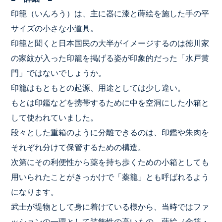
印籠（いんろう）は、主に器に漆と蒔絵を施した手の平
サイズの小さな小道具。
印籠と聞くと日本国民の大半がイメージするのは徳川家
の家紋が入った印籠を掲げる姿が印象的だった「水戸黄
門」ではないでしょうか。
印籠はもともとの起源、用途としては少し違い。
もとは印鑑などを携帯するために中を空洞にした小箱と
して使われていました。
段々とした重箱のように分離できるのは、印鑑や朱肉を
それぞれ分けて保管するための構造。
次第にその利便性から薬を持ち歩くための小箱としても
用いられたことがきっかけで「薬籠」とも呼ばれるよう
になります。
武士が堤物として身に着けている様から、当時ではファ
ッションの一環として装飾性の高いもの、蒔絵（金箔・