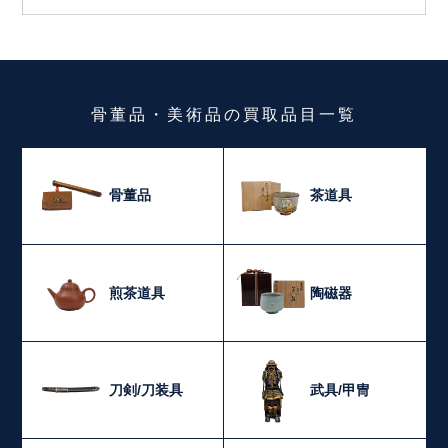
骨董品・美術品
の
買取品目一覧
骨董品
茶道具
煎茶道具
陶磁器
刀剣/刀装具
武具/甲冑