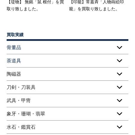
【堤物】 無銘「鼠 根付」を買
【印籠】常嘉斉「人物蒔絵印
取り致しました。
籠」を買取り致しました。
買取実績
骨董品
茶道具
陶磁器
刀剣・刀装具
武具・甲冑
象牙・珊瑚・翡翠
水石・鑑賞石