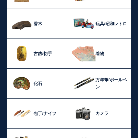
香木
玩具/昭和レトロ
古銭/切手
着物
万年筆/ボールペ
化石
ン
包丁/ナイフ
カメラ