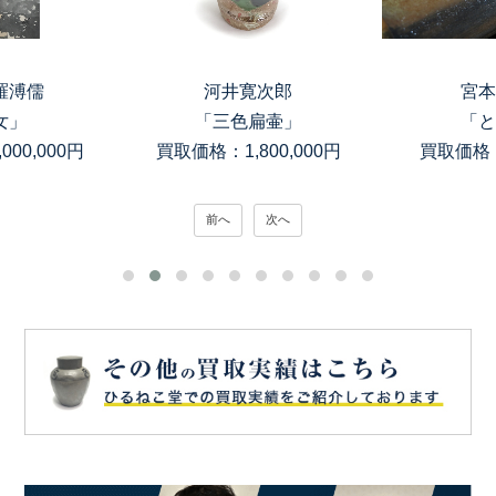
羅溥儒
河井寛次郎
宮本
女」
「三色扁壷」
「と
00,000円
買取価格：1,800,000円
買取価格：
前へ
次へ