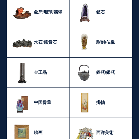
象牙/珊瑚/翡翠
鉱石
水石/鑑賞石
彫刻/仏像
金工品
鉄瓶/銀瓶
中国骨董
掛軸
絵画
西洋美術